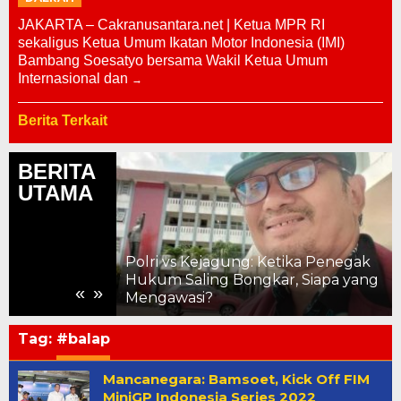
JAKARTA – Cakranusantara.net | Ketua MPR RI
sekaligus Ketua Umum Ikatan Motor Indonesia (IMI)
Bambang Soesatyo bersama Wakil Ketua Umum
Internasional dan
Berita Terkait
BERITA
UTAMA
Polri vs Kejagung: Ketika Penegak
ng Saling
Hukum Saling Bongkar, Siapa yang
«
»
Mengawasi?
Tag:
#balap
Mancanegara: Bamsoet, Kick Off FIM
MiniGP Indonesia Series 2022