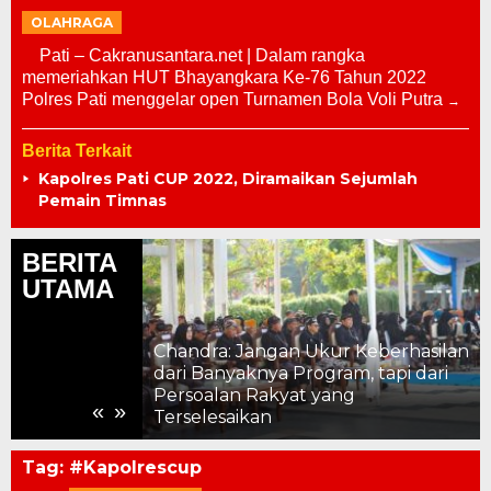
OLAHRAGA
Pati – Cakranusantara.net | Dalam rangka
memeriahkan HUT Bhayangkara Ke-76 Tahun 2022
Polres Pati menggelar open Turnamen Bola Voli Putra
Berita Terkait
Kapolres Pati CUP 2022, Diramaikan Sejumlah
Pemain Timnas
BERITA
UTAMA
Chandra: Jangan Ukur Keberhasilan
dari Banyaknya Program, tapi dari
 Strategis
Persoalan Rakyat yang
«
»
Terselesaikan
Tag:
#Kapolrescup