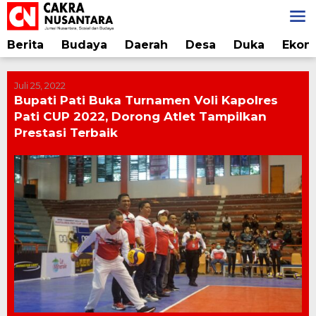
Lewati
ke
konten
Berita
Budaya
Daerah
Desa
Duka
Ekon
Juli 25, 2022
Bupati Pati Buka Turnamen Voli Kapolres
Pati CUP 2022, Dorong Atlet Tampilkan
Prestasi Terbaik