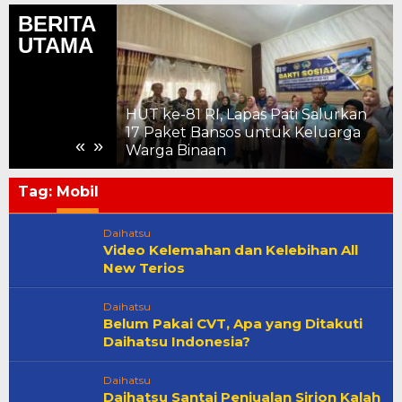
BERITA
UTAMA
stiqlal,
HUT ke-81 RI, Lapas Pati Salurkan
tuk Pati:
17 Paket Bansos untuk Keluarga
«
»
n Gemah Ripah
Warga Binaan
Tag:
Mobil
Daihatsu
Video Kelemahan dan Kelebihan All
New Terios
Daihatsu
Belum Pakai CVT, Apa yang Ditakuti
Daihatsu Indonesia?
Daihatsu
Daihatsu Santai Penjualan Sirion Kalah