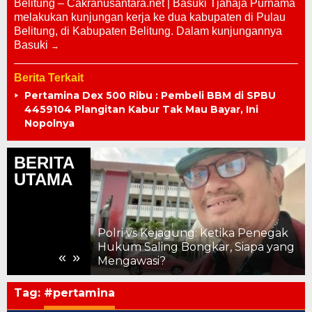
Belitung – Cakranusantara.net | Basuki Tjahaja Purnama
melakukan kunjungan kerja ke dua kabupaten di Pulau
Belitung, di Kabupaten Belitung. Dalam kunjungannya
Basuki
Berita Terkait
Pertamina Dex 500 Ribu : Pembeli BBM di SPBU
4459104 Plangitan Kabur Tak Mau Bayar, Ini
Nopolnya
BERITA
UTAMA
etika Penegak
Pekan Kreasi Pati Buka Peluang
ar, Siapa yang
UMKM Naik Kelas, Jejaring Usaha
«
»
Diperluas
Tag:
#pertamina