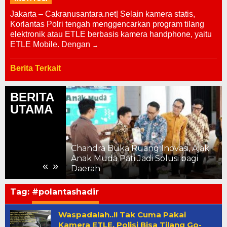
Jakarta – Cakranusantara.net| Selain kamera statis,
Korlantas Polri tengah menggencarkan program tilang
elektronik atau ETLE berbasis kamera handphone, yaitu
ETLE Mobile. Dengan
Berita Terkait
BERITA
UTAMA
Chandra Buka Ruang Inovasi, Ajak
ahun, Kemajuan
Anak Muda Pati Jadi Solusi bagi
«
»
 ke Pelosok
Daerah
Tag:
#polantashadir
Waspadalah..!! Tak Cuma Pakai
Kamera ETLE, Polisi Bisa Tilang Go-