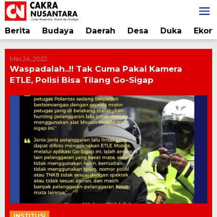
Lewati
ke
konten
Berita
Budaya
Daerah
Desa
Duka
Ekon
Mei 24, 2022
Waspadalah..!! Tak Cuma Pakai Kamera
ETLE, Polisi Bisa Tilang Go-Sigap
INSTITUSI