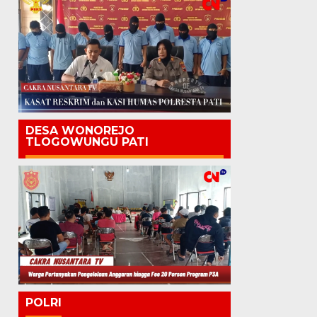
DESA WONOREJO
TLOGOWUNGU PATI
POLRI