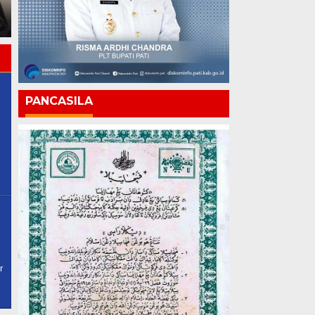
Bongkar, Siapa yang
Kemajuan Harus Terasa
Mengawasi?
hingga ke Pelosok
PANCASILA
r