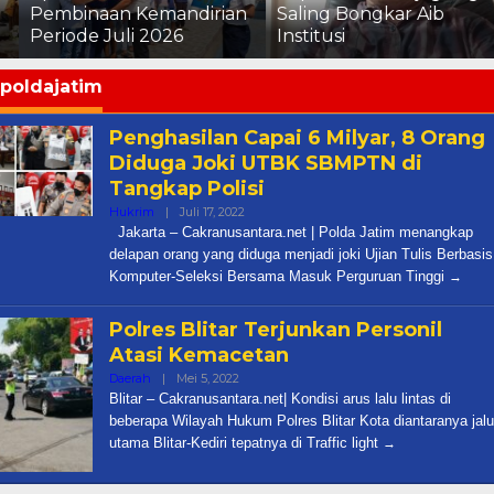
Pembinaan Kemandirian
Saling Bongkar Aib
Periode Juli 2026
Institusi
poldajatim
Penghasilan Capai 6 Milyar, 8 Orang
Diduga Joki UTBK SBMPTN di
Tangkap Polisi
Oleh
Hukrim
|
Juli 17, 2022
Cakra
Jakarta – Cakranusantara.net | Polda Jatim menangkap
delapan orang yang diduga menjadi joki Ujian Tulis Berbasis
Komputer-Seleksi Bersama Masuk Perguruan Tinggi
Polres Blitar Terjunkan Personil
Atasi Kemacetan
Oleh
Daerah
|
Mei 5, 2022
Cakra
Blitar – Cakranusantara.net| Kondisi arus lalu lintas di
beberapa Wilayah Hukum Polres Blitar Kota diantaranya jalu
utama Blitar-Kediri tepatnya di Traffic light