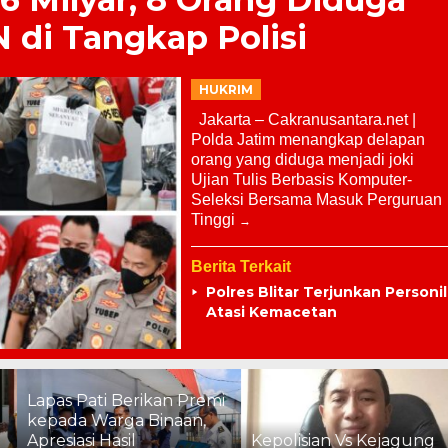
di Tangkap Polisi
HUKRIM
Jakarta – Cakranusantara.net |
Polda Jatim menangkap delapan
orang yang diduga menjadi joki
Ujian Tulis Berbasis Komputer-
Seleksi Bersama Masuk Perguruan
Tinggi
Berita Terkait
Polres Blitar Terjunkan Personil
Atasi Kemacetan
Lapas Pati Berikan Premi
kepada Warga Binaan,
Apresiasi Hasil
Kepolisian Vs Kejagung