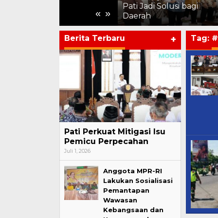
Kemajuan Harus Terasa
Pati Jadi Solusi bagi
«
»
hingga ke Pelosok
Daerah
Berita Terbaru
+
Tag:
#
Pati Perkuat Mitigasi Isu
Pemicu Perpecahan
Juli 1, 2026
Anggota MPR-RI
Lakukan Sosialisasi
Pemantapan
Wawasan
Kebangsaan dan