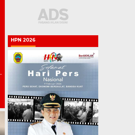
HPN 2026
Polri vs Kejagung: Ketika
Penegak Hukum Saling
Chandra: Pati 703 Tahun