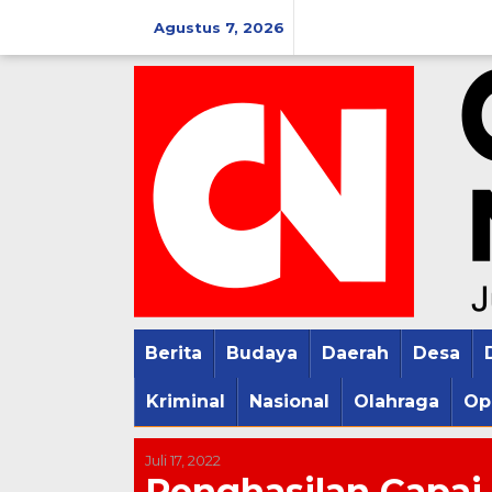
Lewati
Agustus 7, 2026
ke
konten
Berita
Budaya
Daerah
Desa
Kriminal
Nasional
Olahraga
Op
Juli 17, 2022
Penghasilan Capai 