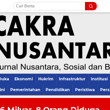
Duka
Ekonomi
Hukrim
Infrastruktur
Institusi
ini
Pemerintahan
Pendidikan
Peristiwa
Pers
6 Milyar, 8 Orang Diduga