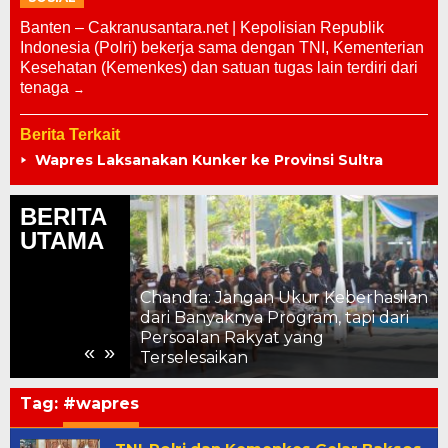
Banten – Cakranusantara.net | Kepolisian Republik
Indonesia (Polri) bekerja sama dengan TNI, Kementerian
Kesehatan (Kemenkes) dan satuan tugas lain terdiri dari
tenaga
Berita Terkait
Wapres Laksanakan Kunker ke Provinsi Sultra
BERITA
UTAMA
Chandra: Jangan Ukur Keberhasilan
dari Banyaknya Program, tapi dari
 Strategis
Persoalan Rakyat yang
«
»
Terselesaikan
Tag:
#wapres