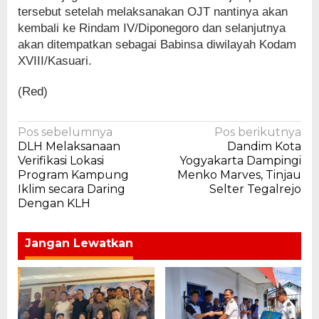
tersebut setelah melaksanakan OJT nantinya akan
kembali ke Rindam IV/Diponegoro dan selanjutnya
akan ditempatkan sebagai Babinsa diwilayah Kodam
XVIII/Kasuari.
(Red)
Navigasi
Pos sebelumnya
Pos berikutnya
DLH Melaksanaan
Dandim Kota
pos
Verifikasi Lokasi
Yogyakarta Dampingi
Program Kampung
Menko Marves, Tinjau
Iklim secara Daring
Selter Tegalrejo
Dengan KLH
Jangan Lewatkan