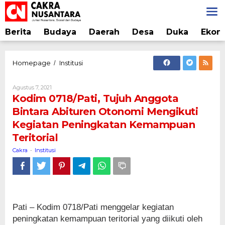
Lewati
ke
konten
Berita
Budaya
Daerah
Desa
Duka
Ekon
Kodim
Homepage
Institusi
/
0718/Pati,
Tujuh
Oleh
Agustus 7, 2021
Anggota
Cakra
Kodim 0718/Pati, Tujuh Anggota
Bintara
Bintara Abituren Otonomi Mengikuti
Abituren
Kegiatan Peningkatan Kemampuan
Otonomi
Mengikuti
Teritorial
Kegiatan
Cakra
Institusi
-
Peningkatan
Kemampuan
Teritorial
Pati – Kodim 0718/Pati menggelar kegiatan
peningkatan kemampuan teritorial yang diikuti oleh