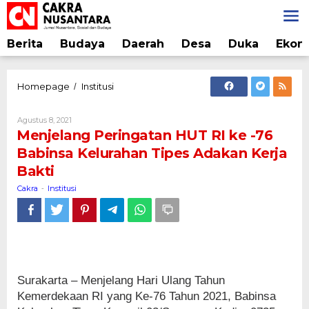
Lewati
ke
konten
Berita
Budaya
Daerah
Desa
Duka
Ekon
Menjelang
Homepage
Institusi
/
Peringatan
HUT
Oleh
Agustus 8, 2021
RI
Cakra
Menjelang Peringatan HUT RI ke -76
ke
Babinsa Kelurahan Tipes Adakan Kerja
-76
Bakti
Babinsa
Kelurahan
Cakra
Institusi
-
Tipes
Adakan
Kerja
Bakti
Surakarta – Menjelang Hari Ulang Tahun
Kemerdekaan RI yang Ke-76 Tahun 2021, Babinsa