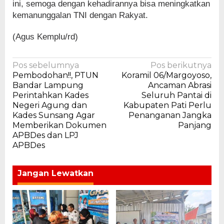
ini, semoga dengan kehadirannya bisa meningkatkan
kemanunggalan TNI dengan Rakyat.
(Agus Kemplu/rd)
Navigasi
Pos sebelumnya
Pos berikutnya
Pembodohan!!, PTUN
Koramil 06/Margoyoso,
pos
Bandar Lampung
Ancaman Abrasi
Perintahkan Kades
Seluruh Pantai di
Negeri Agung dan
Kabupaten Pati Perlu
Kades Sunsang Agar
Penanganan Jangka
Memberikan Dokumen
Panjang
APBDes dan LPJ
APBDes
Jangan Lewatkan