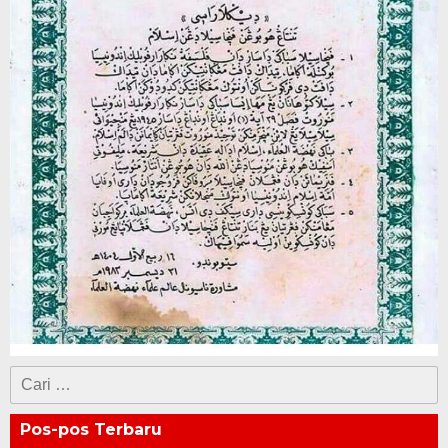
Cari
untuk:
Pos-pos Terbaru