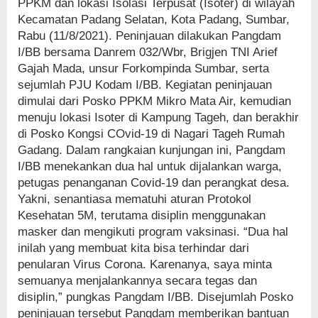
PPKM dan lokasi Isolasi Terpusat (Isoter) di wilayah
Kecamatan Padang Selatan, Kota Padang, Sumbar,
Rabu (11/8/2021). Peninjauan dilakukan Pangdam
I/BB bersama Danrem 032/Wbr, Brigjen TNI Arief
Gajah Mada, unsur Forkompinda Sumbar, serta
sejumlah PJU Kodam I/BB. Kegiatan peninjauan
dimulai dari Posko PPKM Mikro Mata Air, kemudian
menuju lokasi Isoter di Kampung Tageh, dan berakhir
di Posko Kongsi COvid-19 di Nagari Tageh Rumah
Gadang. Dalam rangkaian kunjungan ini, Pangdam
I/BB menekankan dua hal untuk dijalankan warga,
petugas penanganan Covid-19 dan perangkat desa.
Yakni, senantiasa mematuhi aturan Protokol
Kesehatan 5M, terutama disiplin menggunakan
masker dan mengikuti program vaksinasi. “Dua hal
inilah yang membuat kita bisa terhindar dari
penularan Virus Corona. Karenanya, saya minta
semuanya menjalankannya secara tegas dan
disiplin,” pungkas Pangdam I/BB. Disejumlah Posko
peninjauan tersebut Pangdam memberikan bantuan