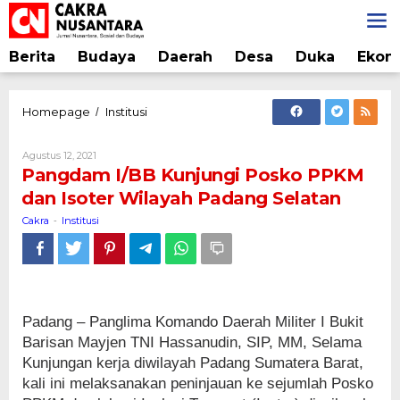
Lewati
ke
konten
Berita
Budaya
Daerah
Desa
Duka
Ekon
Pangdam
Homepage
Institusi
/
I/BB
Kunjungi
Oleh
Agustus 12, 2021
Posko
Cakra
Pangdam I/BB Kunjungi Posko PPKM
PPKM
dan Isoter Wilayah Padang Selatan
dan
Isoter
Cakra
Institusi
-
Wilayah
Padang
Selatan
Padang – Panglima Komando Daerah Militer I Bukit
Barisan Mayjen TNI Hassanudin, SIP, MM, Selama
Kunjungan kerja diwilayah Padang Sumatera Barat,
kali ini melaksanakan peninjauan ke sejumlah Posko