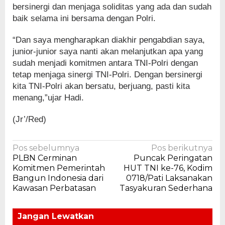
bersinergi dan menjaga soliditas yang ada dan sudah
baik selama ini bersama dengan Polri.
“Dan saya mengharapkan diakhir pengabdian saya,
junior-junior saya nanti akan melanjutkan apa yang
sudah menjadi komitmen antara TNI-Polri dengan
tetap menjaga sinergi TNI-Polri. Dengan bersinergi
kita TNI-Polri akan bersatu, berjuang, pasti kita
menang,”ujar Hadi.
(Jr’/Red)
Navigasi
Pos sebelumnya
Pos berikutnya
PLBN Cerminan
Puncak Peringatan
pos
Komitmen Pemerintah
HUT TNI ke-76, Kodim
Bangun Indonesia dari
0718/Pati Laksanakan
Kawasan Perbatasan
Tasyakuran Sederhana
Jangan Lewatkan