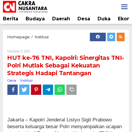
Lewati
ke
konten
Berita
Budaya
Daerah
Desa
Duka
Ekon
HUT
Homepage
Institusi
/
ke-
76
Oleh
Oktober 5, 2021
TNI,
Cakra
HUT ke-76 TNI, Kapolri: Sinergitas TNI-
Kapolri:
Polri Mutlak Sebagai Kekuatan
Sinergitas
Strategis Hadapi Tantangan
TNI-
Polri
Cakra
Institusi
-
Mutlak
Sebagai
Kekuatan
Strategis
Hadapi
Tantangan
Jakarta – Kapolri Jenderal Listyo Sigit Prabowo
beserta keluarga besar Polri menyampaikan ucapan