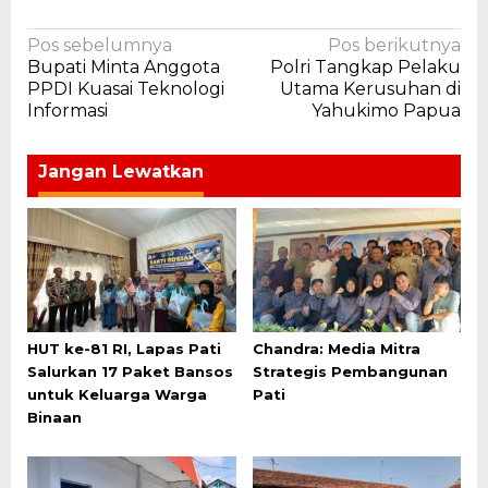
Navigasi
Pos sebelumnya
Pos berikutnya
Bupati Minta Anggota
Polri Tangkap Pelaku
pos
PPDI Kuasai Teknologi
Utama Kerusuhan di
Informasi
Yahukimo Papua
Jangan Lewatkan
HUT ke-81 RI, Lapas Pati
Chandra: Media Mitra
Salurkan 17 Paket Bansos
Strategis Pembangunan
untuk Keluarga Warga
Pati
Binaan