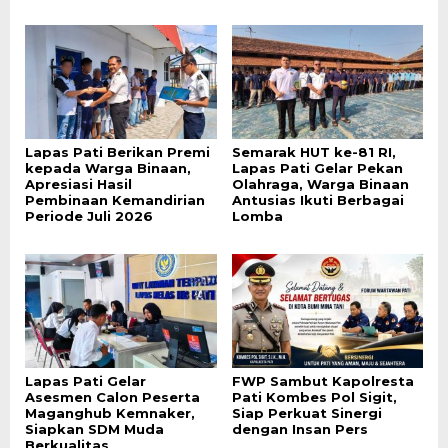
Lapas Pati Berikan Premi
Semarak HUT ke-81 RI,
kepada Warga Binaan,
Lapas Pati Gelar Pekan
Apresiasi Hasil
Olahraga, Warga Binaan
Pembinaan Kemandirian
Antusias Ikuti Berbagai
Periode Juli 2026
Lomba
Lapas Pati Gelar
FWP Sambut Kapolresta
Asesmen Calon Peserta
Pati Kombes Pol Sigit,
Maganghub Kemnaker,
Siap Perkuat Sinergi
Siapkan SDM Muda
dengan Insan Pers
Berkualitas