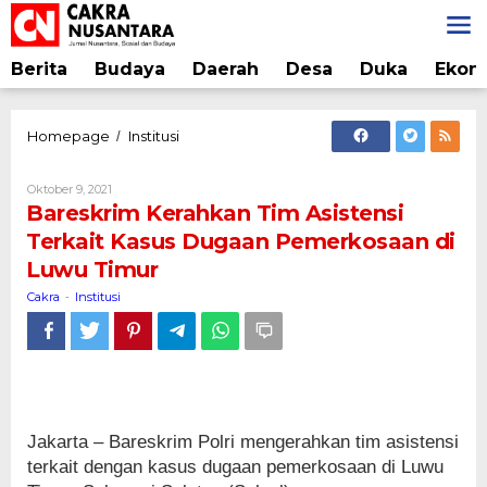
Lewati
ke
konten
Berita
Budaya
Daerah
Desa
Duka
Ekon
Bareskrim
Homepage
Institusi
/
Kerahkan
Tim
Oleh
Oktober 9, 2021
Asistensi
Cakra
Bareskrim Kerahkan Tim Asistensi
Terkait
Terkait Kasus Dugaan Pemerkosaan di
Kasus
Luwu Timur
Dugaan
Pemerkosaan
Cakra
Institusi
-
di
Luwu
Timur
Jakarta – Bareskrim Polri mengerahkan tim asistensi
terkait dengan kasus dugaan pemerkosaan di Luwu