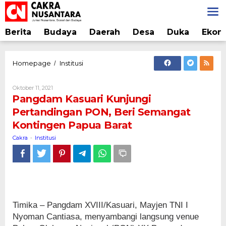
Lewati
ke
konten
Berita
Budaya
Daerah
Desa
Duka
Ekon
Pangdam
Homepage
Institusi
/
Kasuari
Kunjungi
Oleh
Oktober 11, 2021
Pertandingan
Cakra
Pangdam Kasuari Kunjungi
PON,
Pertandingan PON, Beri Semangat
Beri
Kontingen Papua Barat
Semangat
Kontingen
Cakra
Institusi
-
Papua
Barat
Timika – Pangdam XVIII/Kasuari, Mayjen TNI I
Nyoman Cantiasa, menyambangi langsung venue