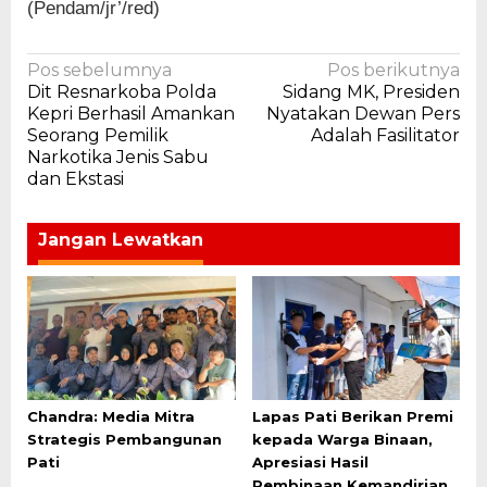
(Pendam/jr’/red)
Navigasi
Pos sebelumnya
Pos berikutnya
Dit Resnarkoba Polda
Sidang MK, Presiden
pos
Kepri Berhasil Amankan
Nyatakan Dewan Pers
Seorang Pemilik
Adalah Fasilitator
Narkotika Jenis Sabu
dan Ekstasi
Jangan Lewatkan
Chandra: Media Mitra
Lapas Pati Berikan Premi
Strategis Pembangunan
kepada Warga Binaan,
Pati
Apresiasi Hasil
Pembinaan Kemandirian