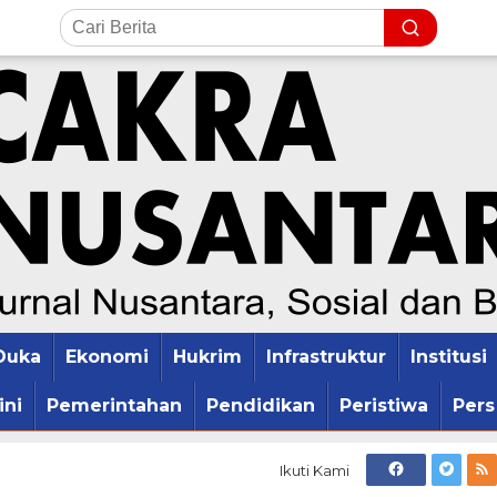
Duka
Ekonomi
Hukrim
Infrastruktur
Institusi
ini
Pemerintahan
Pendidikan
Peristiwa
Pers
Ikuti Kami