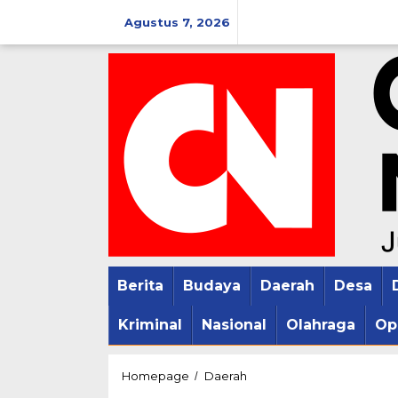
Lewati
Agustus 7, 2026
ke
konten
Berita
Budaya
Daerah
Desa
Kriminal
Nasional
Olahraga
Op
Geger
Homepage
Daerah
/
Gedhen..!!