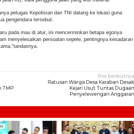
anya petugas Kepolisian dan TNI datang ke lokasi guna
a pengendara tersebut.
 baru pada mau di atur, ini mencerminkan betapa egonya
lam menyelesaikan persoalan sepele, pentingnya kesadaran
utama,”tandasnya.
Pos berikutny
Ratusan Warga Desa Karaban Desa
h TMP
Kejari Usut Tuntas Dugaa
Penyelewengan Anggara