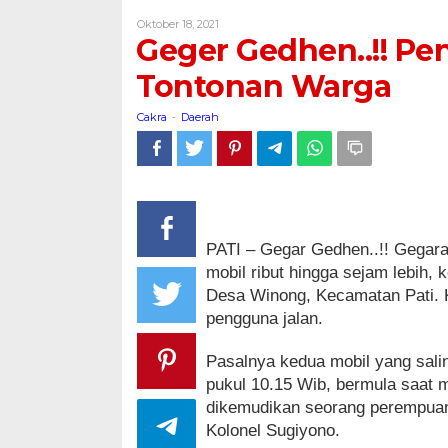
Pengendara
Oleh
Oktober 18, 2021
Mobil
Cakra
Geger Gedhen..!! Pe
Ribut
Jadi
Tontonan Warga
Tontonan
Warga
Cakra
Daerah
-
PATI – Gegar Gedhen..!! Gegar
mobil ribut hingga sejam lebih, 
Desa Winong, Kecamatan Pati. K
pengguna jalan.
Pasalnya kedua mobil yang sali
pukul 10.15 Wib, bermula saat 
dikemudikan seorang perempuan 
Kolonel Sugiyono.