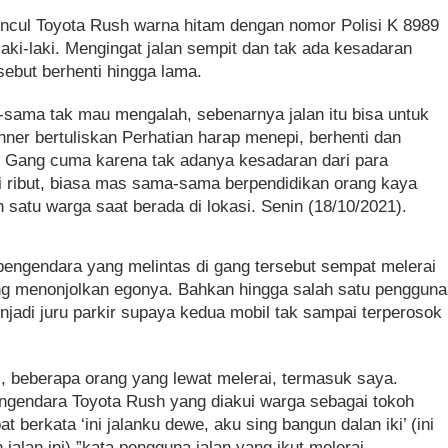
ncul Toyota Rush warna hitam dengan nomor Polisi K 8989
ki-laki. Mengingat jalan sempit dan tak ada kesadaran
ebut berhenti hingga lama.
sama tak mau mengalah, sebenarnya jalan itu bisa untuk
anner bertuliskan Perhatian harap menepi, berhenti dan
n Gang cuma karena tak adanya kesadaran dari para
i ribut, biasa mas sama-sama berpendidikan orang kaya
 satu warga saat berada di lokasi. Senin (18/10/2021).
pengendara yang melintas di gang tersebut sempat melerai
ng menonjolkan egonya. Bahkan hingga salah satu pengguna
jadi juru parkir supaya kedua mobil tak sampai terperosok
as, beberapa orang yang lewat melerai, termasuk saya.
gendara Toyota Rush yang diakui warga sebagai tokoh
berkata ‘ini jalanku dewe, aku sing bangun dalan iki’ (ini
 jalan ini),”kata pengguna jalan yang ikut melerai.