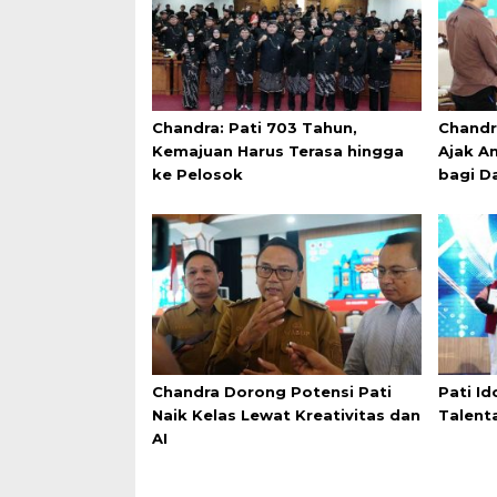
Chandra: Pati 703 Tahun,
Chandr
Kemajuan Harus Terasa hingga
Ajak An
ke Pelosok
bagi D
Chandra Dorong Potensi Pati
Pati Id
Naik Kelas Lewat Kreativitas dan
Talent
AI