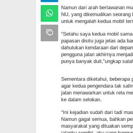
Namun dari arah berlawanan mu
NU, yang dikemudikan seorang la
untuk mengalah kedua mobil ters
“Setahu saya kedua mobil sama-
papasan disitu juga jelas ada b
dahulukan kendaraan dari depa
pengguna jalan akhirnya menjad
punya banyak duit,”ungkap salah
Sementara diketahui, beberapa 
agar kedua pengendara tak sali
jalan menawarkan untuk rela men
ke dalam selokan.
“Ini kejadian sudah dari tadi m
Namun gagal semua, bahkan pen
masyarakat yang dituakan sempat 
jalanku sendiri, aku yang bangun