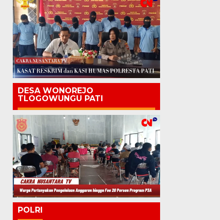
DESA WONOREJO
TLOGOWUNGU PATI
POLRI