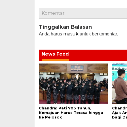
Komentar
Tinggalkan Balasan
masuk
Anda harus
untuk berkomentar.
News Feed
Chandra: Pati 703 Tahun,
Chandr
Kemajuan Harus Terasa hingga
Ajak An
ke Pelosok
bagi D