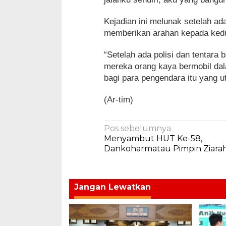
Kejadian ini melunak setelah ad
memberikan arahan kepada kedu
“Setelah ada polisi dan tentara
mereka orang kaya bermobil da
bagi para pengendara itu yang 
(Ar-tim)
Navigasi
Pos sebelumnya
Menyambut HUT Ke-58,
pos
Dankoharmatau Pimpin Ziara
Jangan Lewatkan