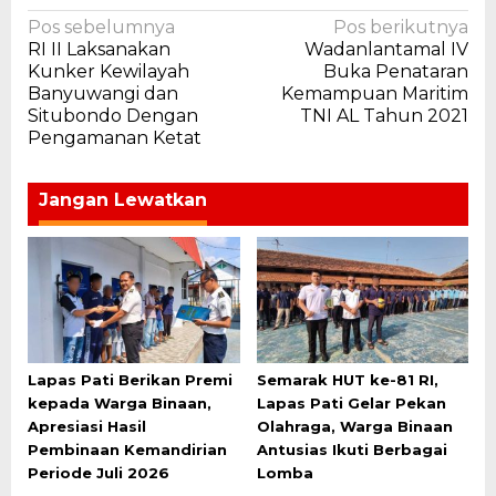
Navigasi
Pos sebelumnya
Pos berikutnya
RI II Laksanakan
Wadanlantamal IV
pos
Kunker Kewilayah
Buka Penataran
Banyuwangi dan
Kemampuan Maritim
Situbondo Dengan
TNI AL Tahun 2021
Pengamanan Ketat
Jangan Lewatkan
Lapas Pati Berikan Premi
Semarak HUT ke-81 RI,
kepada Warga Binaan,
Lapas Pati Gelar Pekan
Apresiasi Hasil
Olahraga, Warga Binaan
Pembinaan Kemandirian
Antusias Ikuti Berbagai
Periode Juli 2026
Lomba