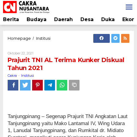
Lewati
ke
konten
Berita
Budaya
Daerah
Desa
Duka
Ekon
Prajurit
Homepage
Institusi
/
TNI
AL
Oleh
Oktober 22, 2021
Terima
Cakra
Prajurit TNI AL Terima Kunker Diskual
Kunker
Tahun 2021
Diskual
Tahun
Cakra
Institusi
-
2021
Tanjungpinang – Segenap Prajurit TNI Angkatan Laut
Tanjungpinang yaitu Mako Lantamal IV, Wing Udara
1, Lanudal Tanjungpinang, dan Rumkital dr. Midiato