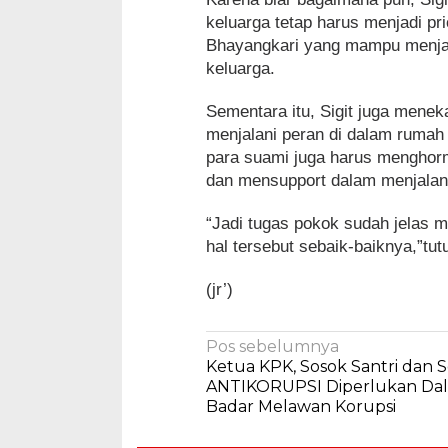
keluarga tetap harus menjadi pr
Bhayangkari yang mampu menjala
keluarga.
Sementara itu, Sigit juga mene
menjalani peran di dalam rumah 
para suami juga harus menghor
dan mensupport dalam menjalank
“Jadi tugas pokok sudah jelas me
hal tersebut sebaik-baiknya,”tutu
(jr’)
Navigasi
Pos sebelumnya
Ketua KPK, Sosok Santri dan
pos
ANTIKORUPSI Diperlukan Da
Badar Melawan Korupsi