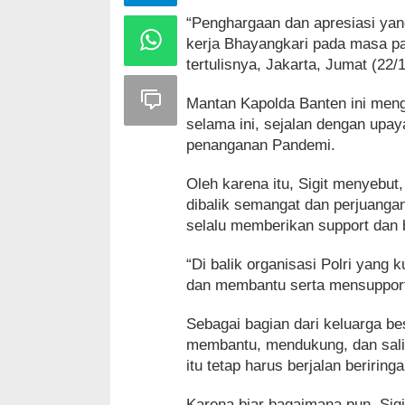
“Penghargaan dan apresiasi yang
kerja Bhayangkari pada masa p
tertulisnya, Jakarta, Jumat (22/
Mantan Kapolda Banten ini meng
selama ini, sejalan dengan upaya
penanganan Pandemi.
Oleh karena itu, Sigit menyebut
dibalik semangat dan perjuangan
selalu memberikan support dan 
“Di balik organisasi Polri yang
dan membantu serta mensupport o
Sebagai bagian dari keluarga be
membantu, mendukung, dan saling
itu tetap harus berjalan beririn
Karena biar bagaimana pun, Sigi