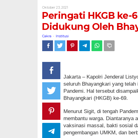
ke-
Oleh
Oktober 23, 2021
69,
Cakra
Peringati HKGB ke-6
Polri
Kuat
Didukung Oleh Bha
Karena
Didukung
Cakra
Institusi
-
Oleh
Bhayangkari
Jakarta – Kapolri Jenderal Lis
seluruh Bhayangkari yang telah
Pandemi. Hal tersebut disampai
Bhayangkari (HKGB) ke-69.
Menurut Sigit, di tengah Pande
membantu warga. Diantaranya ad
vaksinasi massal, bakti sosial d
pengembangan UMKM, dan berba