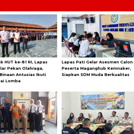
k HUT ke-81 RI, Lapas
Lapas Pati Gelar Asesmen Calon
elar Pekan Olahraga,
Peserta Maganghub Kemnaker,
Binaan Antusias Ikuti
Siapkan SDM Muda Berkualitas
ai Lomba