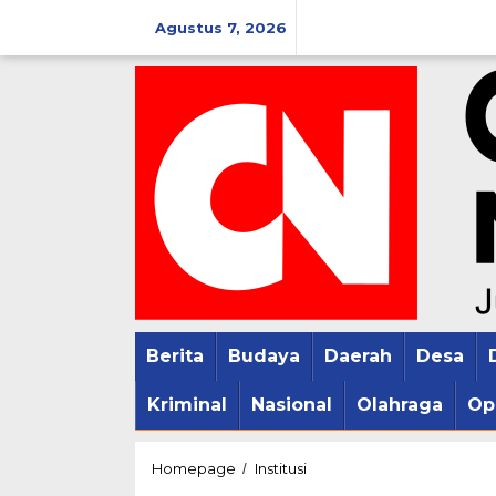
Lewati
Agustus 7, 2026
ke
konten
Berita
Budaya
Daerah
Desa
Kriminal
Nasional
Olahraga
Op
Peringati
Homepage
Institusi
/
HKGB