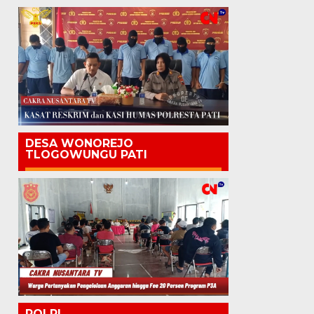
DESA WONOREJO
TLOGOWUNGU PATI
POLRI