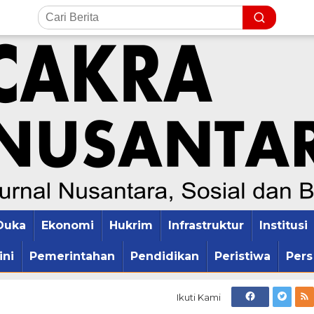
Duka
Ekonomi
Hukrim
Infrastruktur
Institusi
ini
Pemerintahan
Pendidikan
Peristiwa
Pers
Ikuti Kami