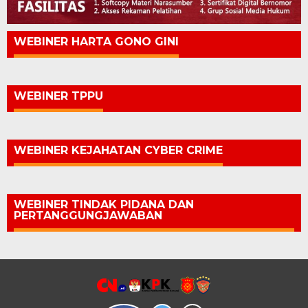
WEBINER HARTA GONO GINI
WEBINER TPPU
WEBINER KEJAHATAN CYBER CRIME
WEBINER TINDAK PIDANA DAN
PERTANGGUNGJAWABAN