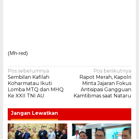
(Mh-red)
Navigasi
Pos sebelumnya
Pos berikutnya
Sembilan Kafilah
Rapot Merah, Kapolri
pos
Koharmatau Ikuti
Minta Jajaran Fokus
Lomba MTQ dan MHQ
Antisipasi Gangguan
Ke XXII TNI AU
Kamtibmas saat Nataru
Jangan Lewatkan