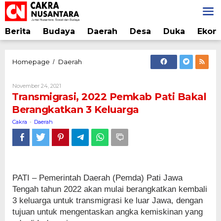
Lewati
ke
konten
Berita
Budaya
Daerah
Desa
Duka
Ekon
Transmigrasi,
Homepage
Daerah
/
2022
Pemkab
Oleh
November 24, 2021
Pati
Cakra
Transmigrasi, 2022 Pemkab Pati Bakal
Bakal
Berangkatkan 3 Keluarga
Berangkatkan
3
Cakra
Daerah
-
Keluarga
PATI – Pemerintah Daerah (Pemda) Pati Jawa
Tengah tahun 2022 akan mulai berangkatkan kembali
3 keluarga untuk transmigrasi ke luar Jawa, dengan
tujuan untuk mengentaskan angka kemiskinan yang