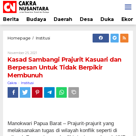
Lewati
ke
konten
Berita
Budaya
Daerah
Desa
Duka
Ekon
Kasad
Homepage
Institusi
/
Sambangi
Prajurit
Oleh
November 25, 2021
Kasuari
Cakra
Kasad Sambangi Prajurit Kasuari dan
dan
Berpesan Untuk Tidak Berpikir
Berpesan
Membunuh
Untuk
Tidak
Cakra
Institusi
-
Berpikir
Membunuh
Manokwari Papua Barat – Prajurit-prajurit yang
melaksanakan tugas di wilayah konflik seperti di