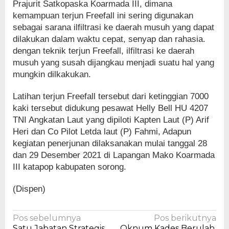
Prajurit Satkopaska Koarmada III, dimana
kemampuan terjun Freefall ini sering digunakan
sebagai sarana ilfiltrasi ke daerah musuh yang dapat
dilakukan dalam waktu cepat, senyap dan rahasia.
dengan teknik terjun Freefall, ilfiltrasi ke daerah
musuh yang susah dijangkau menjadi suatu hal yang
mungkin dilkakukan.
Latihan terjun Freefall tersebut dari ketinggian 7000
kaki tersebut didukung pesawat Helly Bell HU 4207
TNI Angkatan Laut yang dipiloti Kapten Laut (P) Arif
Heri dan Co Pilot Letda laut (P) Fahmi, Adapun
kegiatan penerjunan dilaksanakan mulai tanggal 28
dan 29 Desember 2021 di Lapangan Mako Koarmada
III katapop kabupaten sorong.
(Dispen)
Navigasi
Pos sebelumnya
Pos berikutnya
Satu Jabatan Strategis
Oknum Kades Berulah,