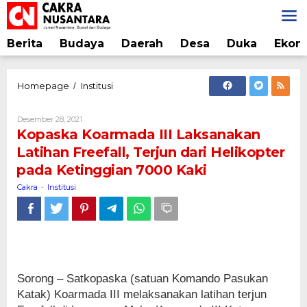
Lewati
ke
konten
Berita
Budaya
Daerah
Desa
Duka
Ekon
Kopaska
Homepage
Institusi
/
Koarmada
III
Oleh
Desember 28, 2021
Laksanakan
Cakra
Kopaska Koarmada III Laksanakan
Latihan
Latihan Freefall, Terjun dari Helikopter
Freefall,
pada Ketinggian 7000 Kaki
Terjun
dari
Cakra
Institusi
-
Helikopter
pada
Ketinggian
7000
Kaki
Sorong – Satkopaska (satuan Komando Pasukan
Katak) Koarmada III melaksanakan latihan terjun