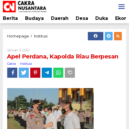
Lewati
ke
konten
Berita
Budaya
Daerah
Desa
Duka
Ekon
Apel
Homepage
Institusi
/
Perdana,
Kapolda
Oleh
Januari 5, 2022
Riau
Cakra
Apel Perdana, Kapolda Riau Berpesan
Berpesan
Cakra
Institusi
-