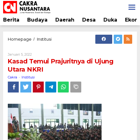
Lewati
ke
konten
Berita
Budaya
Daerah
Desa
Duka
Ekon
Kasad
Homepage
Institusi
/
Temui
Prajuritnya
Oleh
Januari 5, 2022
di
Cakra
Kasad Temui Prajuritnya di Ujung
Ujung
Utara NKRI
Utara
NKRI
Cakra
Institusi
-