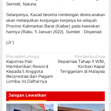
Serindit, Natuna.
Selanjutnya, Kasad beserta rombongan direncanakan
akan melanjutkan kunjungan kerjanya ke wilayah
Provinsi Kalimantan Barat (Kalbar) pada keesokan
harinya (Rabu, 5 Januari 2022). Sumber : Dispenad
(Jr’)
Navigasi
Pos sebelumnya
Pos berikutnya
Kapolres Pati
Repatriasi Tahap ll WNI,
pos
Memberikan Reword
Korban Kapal
Kepada 5 Anggota
Tenggelam di Malaysia
Berprestasi dan Piagam
Lomba, Ini Daftarnya
Jangan Lewatkan