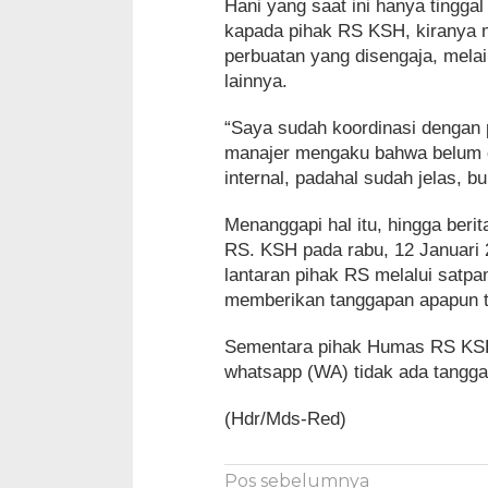
Hani yang saat ini hanya tingga
kapada pihak RS KSH, kiranya 
perbuatan yang disengaja, mela
lainnya.
“Saya sudah koordinasi dengan
manajer mengaku bahwa belum di
internal, padahal sudah jelas, 
Menanggapi hal itu, hingga beri
RS. KSH pada rabu, 12 Januari 
lantaran pihak RS melalui satp
memberikan tanggapan apapun te
Sementara pihak Humas RS KSH F
whatsapp (WA) tidak ada tanggap
(Hdr/Mds-Red)
Navigasi
Pos sebelumnya