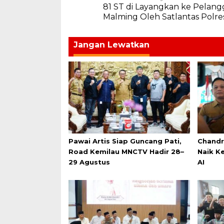
81 ST di Layangkan ke Pelang
pos
Malming Oleh Satlantas Polres
Jangan Lewatkan
Pawai Artis Siap Guncang Pati,
Chandr
Road Kemilau MNCTV Hadir 28–
Naik K
29 Agustus
AI