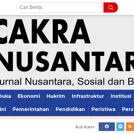
Duka
Ekonomi
Hukrim
Infrastruktur
Institusi
ini
Pemerintahan
Pendidikan
Peristiwa
Pers
Ikuti Kami