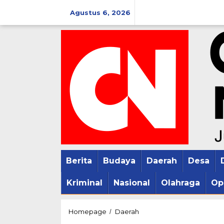
Lewati
Agustus 6, 2026
ke
konten
Berita
Budaya
Daerah
Desa
Kriminal
Nasional
Olahraga
Op
RS
Homepage
Daerah
/
KSH