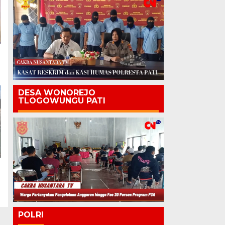
DESA WONOREJO
TLOGOWUNGU PATI
POLRI