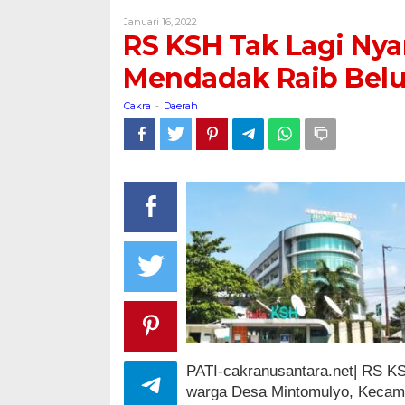
Tak
Oleh
Januari 16, 2022
Lagi
Cakra
RS KSH Tak Lagi Ny
Nyaman,
Uang
Mendadak Raib Belu
Karyawan
30
Cakra
Daerah
-
Jt
Mendadak
Raib
Belum
Terselesaikan
PATI-cakranusantara.net| RS KS
warga Desa Mintomulyo, Kecama