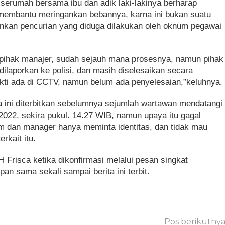
l serumah bersama ibu dan adik laki-lakinya berharap
membantu meringankan bebannya, karna ini bukan suatu
inkan pencurian yang diduga dilakukan oleh oknum pegawai
 pihak manajer, sudah sejauh mana prosesnya, namun pihak
laporkan ke polisi, dan masih diselesaikan secara
bukti ada di CCTV, namun belum ada penyelesaian,”keluhnya.
ta ini diterbitkan sebelumnya sejumlah wartawan mendatangi
2022, sekira pukul. 14.27 WIB, namun upaya itu gagal
am dan manager hanya meminta identitas, dan tidak mau
rkait itu.
risca ketika dikonfirmasi melalui pesan singkat
an sama sekali sampai berita ini terbit.
Pos berikutny