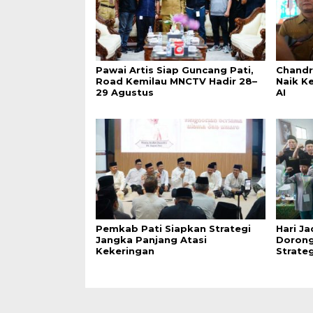
Pawai Artis Siap Guncang Pati,
Chandr
Road Kemilau MNCTV Hadir 28–
Naik K
29 Agustus
AI
Pemkab Pati Siapkan Strategi
Hari Ja
Jangka Panjang Atasi
Dorong
Kekeringan
Strate