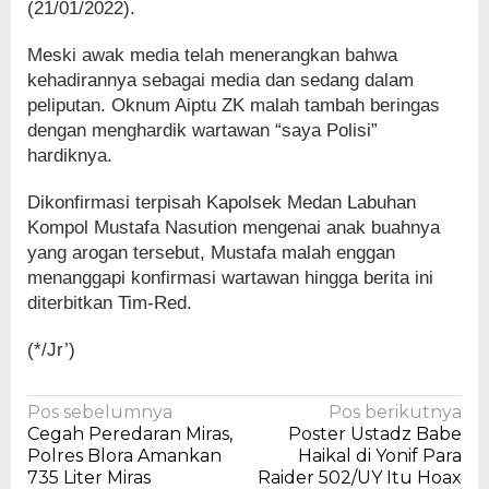
(21/01/2022).
Meski awak media telah menerangkan bahwa
kehadirannya sebagai media dan sedang dalam
peliputan. Oknum Aiptu ZK malah tambah beringas
dengan menghardik wartawan “saya Polisi”
hardiknya.
Dikonfirmasi terpisah Kapolsek Medan Labuhan
Kompol Mustafa Nasution mengenai anak buahnya
yang arogan tersebut, Mustafa malah enggan
menanggapi konfirmasi wartawan hingga berita ini
diterbitkan Tim-Red.
(*/Jr’)
Navigasi
Pos sebelumnya
Pos berikutnya
Cegah Peredaran Miras,
Poster Ustadz Babe
pos
Polres Blora Amankan
Haikal di Yonif Para
735 Liter Miras
Raider 502/UY Itu Hoax