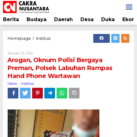
Lewati
ke
konten
Berita
Budaya
Daerah
Desa
Duka
Ekon
Arogan,
Homepage
Institusi
/
Oknum
Polisi
Oleh
Januari 23, 2022
Bergaya
Cakra
Arogan, Oknum Polisi Bergaya
Preman,
Preman, Polsek Labuhan Rampas
Polsek
Hand Phone Wartawan
Labuhan
Rampas
Cakra
Institusi
-
Hand
Phone
Wartawan