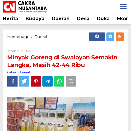
Lewati
ke
konten
Berita
Budaya
Daerah
Desa
Duka
Ekon
Minyak
Homepage
Daerah
/
Goreng
di
Oleh
Januari 23, 2022
Swalayan
Cakra
Minyak Goreng di Swalayan Semakin
Semakin
Langka, Masih 42-44 Ribu
Langka,
Masih
Cakra
Daerah
-
42-
44
Ribu