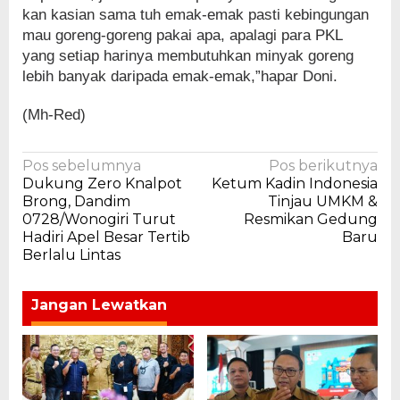
kan kasian sama tuh emak-emak pasti kebingungan
mau goreng-goreng pakai apa, apalagi para PKL
yang setiap harinya membutuhkan minyak goreng
lebih banyak daripada emak-emak,”hapar Doni.
(Mh-Red)
Navigasi
Pos sebelumnya
Pos berikutnya
Dukung Zero Knalpot
Ketum Kadin Indonesia
pos
Brong, Dandim
Tinjau UMKM &
0728/Wonogiri Turut
Resmikan Gedung
Hadiri Apel Besar Tertib
Baru
Berlalu Lintas
Jangan Lewatkan