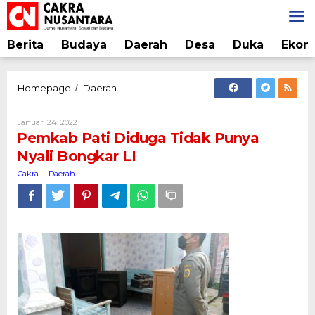
Lewati
ke
konten
Berita
Budaya
Daerah
Desa
Duka
Ekon
Pemkab
Homepage
Daerah
/
Pati
Diduga
Oleh
Januari 24, 2022
Tidak
Cakra
Pemkab Pati Diduga Tidak Punya
Punya
Nyali Bongkar LI
Nyali
Bongkar
Cakra
Daerah
-
LI