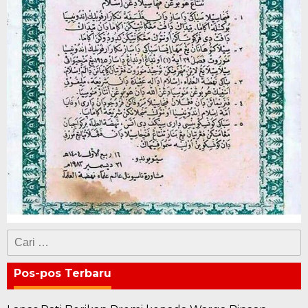
Cari
untuk:
Pos-pos Terbaru