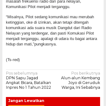
masalah frekuensi radio dari para nelayan,
Komunikasi Pilot menjadi terganggu.
“Misalnya, Pilot sedang komunikasi mau merubah
ketinggian, oke di izinkan, akan tetapi ditengah
komunikasi ada suara musik Dangdut dari Radio
Nelayan yang terdengar, dan pasti Komukasi Pilot
menjadi terganggu, apalagi di udara itu bagai antara
hidup dan mati,”pungkasnya.
(Ts-red)
Navigasi
Pos sebelumnya
Pos berikutnya
DPN Sapu Jagad
Alun-alun Kembang
pos
Angkat Bicara, Batalkan
Joyo di Geruduk
Inpres No 1 Tahun 2022
Warga, Ini Sebabnya
Jangan Lewatkan