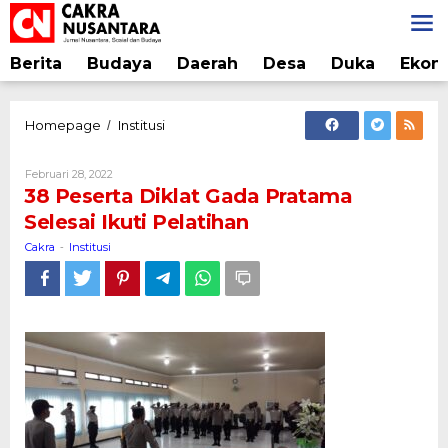
Lewati
ke
konten
Berita
Budaya
Daerah
Desa
Duka
Ekon
38
Homepage
Institusi
/
Peserta
Diklat
Oleh
Februari 28, 2022
Gada
Cakra
38 Peserta Diklat Gada Pratama
Pratama
Selesai Ikuti Pelatihan
Selesai
Ikuti
Cakra
Institusi
-
Pelatihan