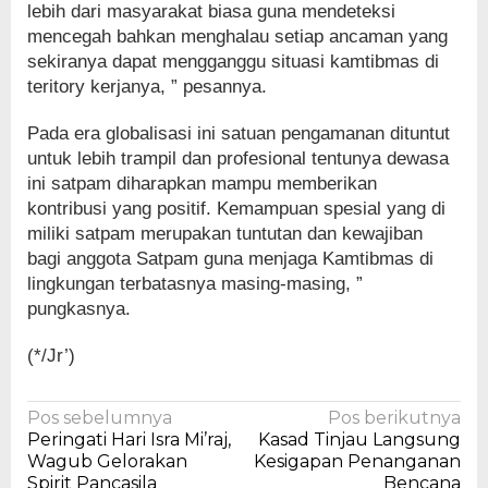
lebih dari masyarakat biasa guna mendeteksi
mencegah bahkan menghalau setiap ancaman yang
sekiranya dapat mengganggu situasi kamtibmas di
teritory kerjanya, ” pesannya.
Pada era globalisasi ini satuan pengamanan dituntut
untuk lebih trampil dan profesional tentunya dewasa
ini satpam diharapkan mampu memberikan
kontribusi yang positif. Kemampuan spesial yang di
miliki satpam merupakan tuntutan dan kewajiban
bagi anggota Satpam guna menjaga Kamtibmas di
lingkungan terbatasnya masing-masing, ”
pungkasnya.
(*/Jr’)
Navigasi
Pos sebelumnya
Pos berikutnya
Peringati Hari Isra Mi’raj,
Kasad Tinjau Langsung
pos
Wagub Gelorakan
Kesigapan Penanganan
Spirit Pancasila
Bencana