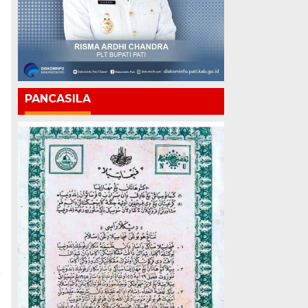
PANCASILA
a
n