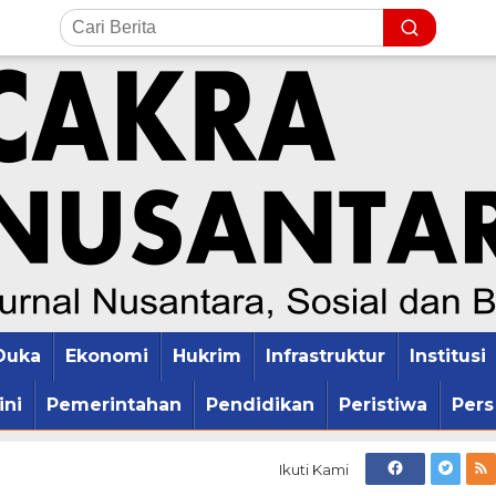
Duka
Ekonomi
Hukrim
Infrastruktur
Institusi
ini
Pemerintahan
Pendidikan
Peristiwa
Pers
Ikuti Kami