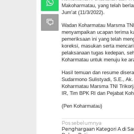
Makoharmatau, yang telah berla
Jum’at (11/3/2022).
Wadan Koharmatau Marsma TNI 
menyampaikan ucapan terima kas
pemeriksaan ini yang telah men
koreksi, masukan serta mencari
pelaksanaan tugas kedepan, seh
Koharmatau untuk menuju ke ara
Hasil temuan dan resume disera
Sudarmono Sulistyadi, S.E., A
Koharmatau Marsma TNI Trikorja
IR, Tim BPK RI dan Pejabat Ko
(Pen Koharmatau)
Navigasi
Pos sebelumnya
Penghargaan Kategori A di S
pos