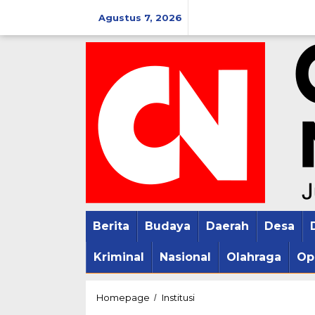
Lewati
Agustus 7, 2026
ke
konten
Berita
Budaya
Daerah
Desa
Kriminal
Nasional
Olahraga
Op
Wadan
Homepage
Institusi
/
Hadiri