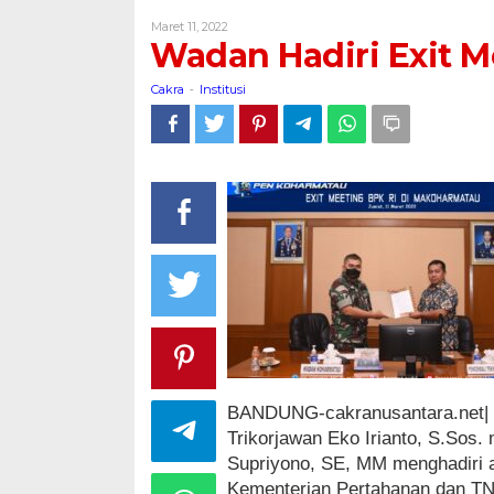
Exit
Oleh
Maret 11, 2022
Meeting
Cakra
Wadan Hadiri Exit M
BPK-
RI
Cakra
Institusi
-
di
Koharmatau
BANDUNG-cakranusantara.net|
Trikorjawan Eko Irianto, S.So
Supriyono, SE, MM menghadiri 
Kementerian Pertahanan dan TNI