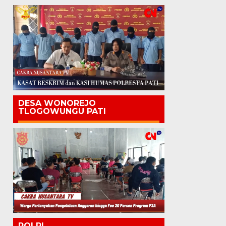
DESA WONOREJO
TLOGOWUNGU PATI
POLRI