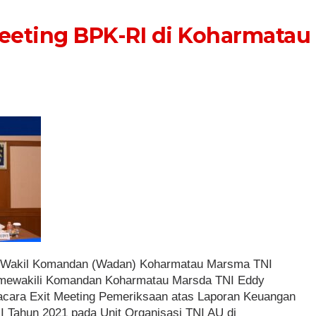
eeting BPK-RI di Koharmatau
 Wakil Komandan (Wadan) Koharmatau Marsma TNI
s. mewakili Komandan Koharmatau Marsda TNI Eddy
acara Exit Meeting Pemeriksaan atas Laporan Keuangan
 Tahun 2021 pada Unit Organisasi TNI AU di