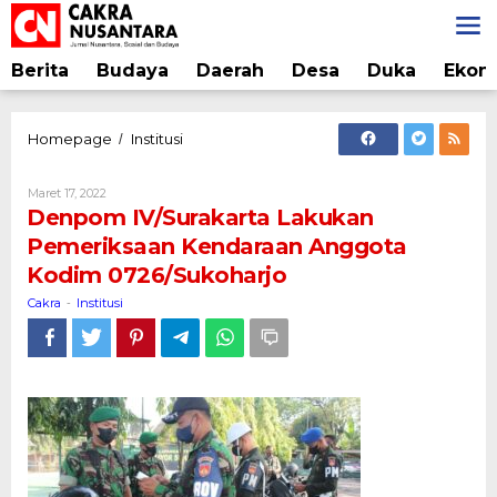
Lewati
ke
konten
Berita
Budaya
Daerah
Desa
Duka
Ekon
Denpom
Homepage
Institusi
/
IV/Surakarta
Lakukan
Oleh
Maret 17, 2022
Pemeriksaan
Cakra
Denpom IV/Surakarta Lakukan
Kendaraan
Pemeriksaan Kendaraan Anggota
Anggota
Kodim 0726/Sukoharjo
Kodim
0726/Sukoharjo
Cakra
Institusi
-