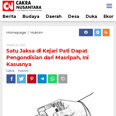
Lewati
ke
konten
Berita
Budaya
Daerah
Desa
Duka
Ekon
Satu
Homepage
Hukrim
/
Jaksa
di
Oleh
Maret 20, 2022
Kejari
Cakra
Satu Jaksa di Kejari Pati Dapat
Pati
Pengondisian dari Masripah, Ini
Dapat
Kasusnya
Pengondisian
dari
Cakra
Hukrim
-
Masripah,
Ini
Kasusnya