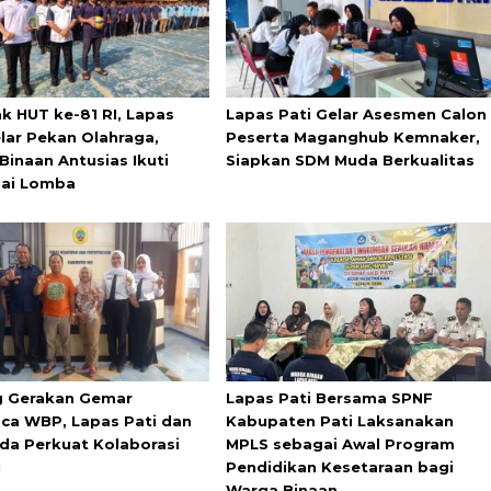
k HUT ke-81 RI, Lapas
Lapas Pati Gelar Asesmen Calon
elar Pekan Olahraga,
Peserta Maganghub Kemnaker,
Binaan Antusias Ikuti
Siapkan SDM Muda Berkualitas
ai Lomba
 Gerakan Gemar
Lapas Pati Bersama SPNF
a WBP, Lapas Pati dan
Kabupaten Pati Laksanakan
da Perkuat Kolaborasi
MPLS sebagai Awal Program
i
Pendidikan Kesetaraan bagi
Warga Binaan