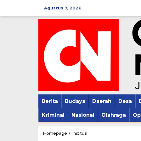
Lewati
Agustus 7, 2026
ke
konten
Berita
Budaya
Daerah
Desa
Kriminal
Nasional
Olahraga
Op
Lapas
Homepage
Institusi
/
Kelas