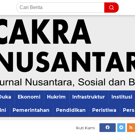
Duka
Ekonomi
Hukrim
Infrastruktur
Institusi
ini
Pemerintahan
Pendidikan
Peristiwa
Pers
Ikuti Kami