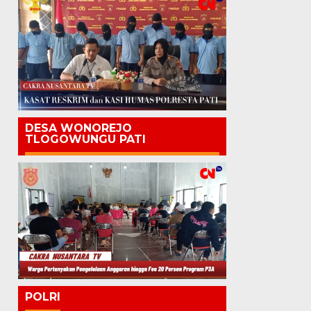
DESA WONOREJO
TLOGOWUNGU PATI
POLRI