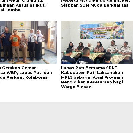
elar Pekan Olahraga,
Peserta Maganghub Kemnaker,
Binaan Antusias Ikuti
Siapkan SDM Muda Berkualitas
ai Lomba
 Gerakan Gemar
Lapas Pati Bersama SPNF
a WBP, Lapas Pati dan
Kabupaten Pati Laksanakan
da Perkuat Kolaborasi
MPLS sebagai Awal Program
i
Pendidikan Kesetaraan bagi
Warga Binaan