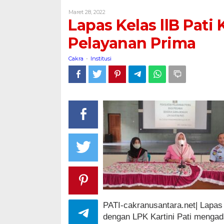
llB
Oleh
Maret 28, 2022
Pati
Cakra
Lapas Kelas llB Pat
Komitmen
Kokohkan
Pelayanan Prima
Pelayanan
Prima
Cakra
Institusi
-
PATI-cakranusantara.net| Lapas
dengan LPK Kartini Pati mengad