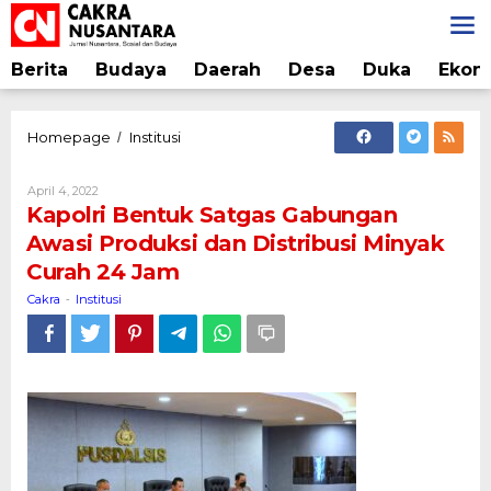
Lewati
ke
konten
Berita
Budaya
Daerah
Desa
Duka
Ekon
Kapolri
Homepage
Institusi
/
Bentuk
Satgas
Oleh
April 4, 2022
Gabungan
Cakra
Kapolri Bentuk Satgas Gabungan
Awasi
Awasi Produksi dan Distribusi Minyak
Produksi
Curah 24 Jam
dan
Distribusi
Cakra
Institusi
-
Minyak
Curah
24
Jam