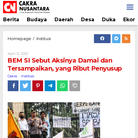
Lewati
ke
konten
Berita
Budaya
Daerah
Desa
Duka
Ekon
BEM
Homepage
Institusi
/
SI
Sebut
Oleh
April 12, 2022
Aksinya
Cakra
BEM SI Sebut Aksinya Damai dan
Damai
Tersampaikan, yang Ribut Penyusup
dan
Tersampaikan,
Cakra
Institusi
-
yang
Ribut
Penyusup