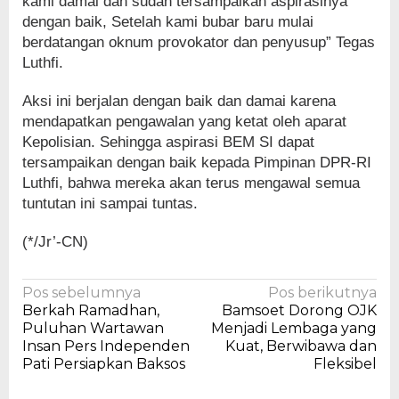
kami damai dan sudah tersampaikan aspirasinya
dengan baik, Setelah kami bubar baru mulai
berdatangan oknum provokator dan penyusup” Tegas
Luthfi.
Aksi ini berjalan dengan baik dan damai karena
mendapatkan pengawalan yang ketat oleh aparat
Kepolisian. Sehingga aspirasi BEM SI dapat
tersampaikan dengan baik kepada Pimpinan DPR-RI
Luthfi, bahwa mereka akan terus mengawal semua
tuntutan ini sampai tuntas.
(*/Jr’-CN)
Navigasi
Pos sebelumnya
Pos berikutnya
Berkah Ramadhan,
Bamsoet Dorong OJK
pos
Puluhan Wartawan
Menjadi Lembaga yang
Insan Pers Independen
Kuat, Berwibawa dan
Pati Persiapkan Baksos
Fleksibel