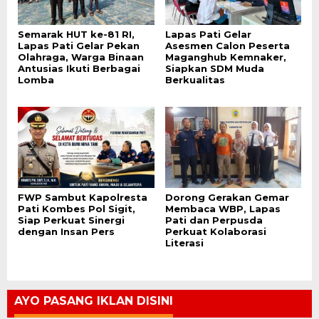
Semarak HUT ke-81 RI,
Lapas Pati Gelar
Lapas Pati Gelar Pekan
Asesmen Calon Peserta
Olahraga, Warga Binaan
Maganghub Kemnaker,
Antusias Ikuti Berbagai
Siapkan SDM Muda
Lomba
Berkualitas
FWP Sambut Kapolresta
Dorong Gerakan Gemar
Pati Kombes Pol Sigit,
Membaca WBP, Lapas
Siap Perkuat Sinergi
Pati dan Perpusda
dengan Insan Pers
Perkuat Kolaborasi
Literasi
AYO PASANG IKLAN DISINI