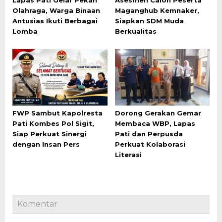
Lapas Pati Gelar Pekan
Asesmen Calon Peserta
Olahraga, Warga Binaan
Maganghub Kemnaker,
Antusias Ikuti Berbagai
Siapkan SDM Muda
Lomba
Berkualitas
FWP Sambut Kapolresta
Dorong Gerakan Gemar
Pati Kombes Pol Sigit,
Membaca WBP, Lapas
Siap Perkuat Sinergi
Pati dan Perpusda
dengan Insan Pers
Perkuat Kolaborasi
Literasi
Komentar