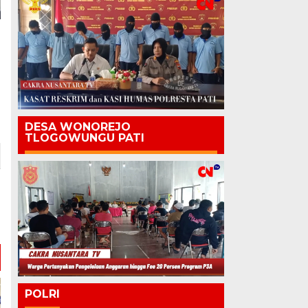
DESA WONOREJO
TLOGOWUNGU PATI
POLRI