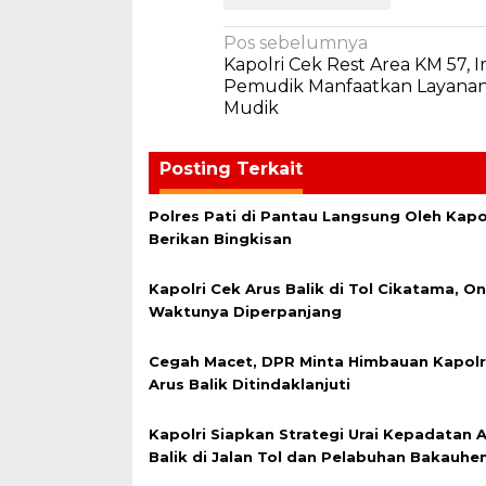
Navigasi
Pos sebelumnya
Kapolri Cek Rest Area KM 57,
pos
Pemudik Manfaatkan Layana
Mudik
Posting Terkait
Polres Pati di Pantau Langsung Oleh Kapo
Berikan Bingkisan
Kapolri Cek Arus Balik di Tol Cikatama, O
Waktunya Diperpanjang
Cegah Macet, DPR Minta Himbauan Kapol
Arus Balik Ditindaklanjuti
Kapolri Siapkan Strategi Urai Kepadatan 
Balik di Jalan Tol dan Pelabuhan Bakauhen