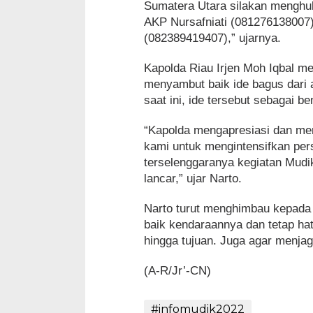
Sumatera Utara silakan menghub
AKP Nursafniati (081276138007
(082389419407),” ujarnya.
Kapolda Riau Irjen Moh Iqbal 
menyambut baik ide bagus dari 
saat ini, ide tersebut sebagai 
“Kapolda mengapresiasi dan me
kami untuk mengintensifkan pe
terselenggaranya kegiatan Mud
lancar,” ujar Narto.
Narto turut menghimbau kepada
baik kendaraannya dan tetap hati
hingga tujuan. Juga agar menjag
(A-R/Jr’-CN)
#infomudik2022