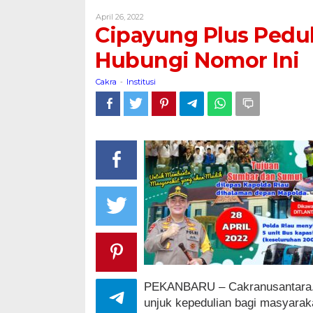
Peduli
Oleh
April 26, 2022
Gelar
Cakra
Cipayung Plus Pedul
Mudik
Kebangsaan,
Hubungi Nomor Ini
Hubungi
Nomor
Cakra
Institusi
-
Ini
PEKANBARU – Cakranusantara.n
unjuk kepedulian bagi masyarak