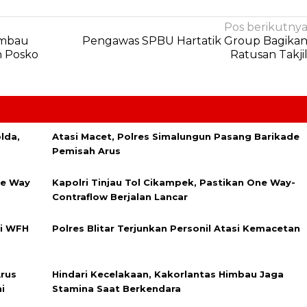
Pos berikutny
 Imbau
Pengawas SPBU Hartatik Group Bagika
n Posko
Ratusan Takji
lda,
Atasi Macet, Polres Simalungun Pasang Barikade
Pemisah Arus
ne Way
Kapolri Tinjau Tol Cikampek, Pastikan One Way-
Contraflow Berjalan Lancar
ri WFH
Polres Blitar Terjunkan Personil Atasi Kemacetan
Arus
Hindari Kecelakaan, Kakorlantas Himbau Jaga
i
Stamina Saat Berkendara