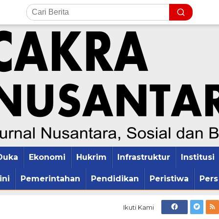
Duka
Ekonomi
Hukrim
Infrastruktur
Institusi
ini
Pemerintahan
Pendidikan
Peristiwa
Pers
Ikuti Kami