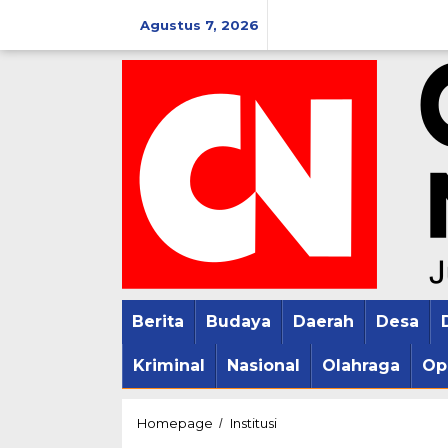
Lewati
Agustus 7, 2026
ke
konten
Berita
Budaya
Daerah
Desa
Kriminal
Nasional
Olahraga
Op
Cipayung
Homepage
Institusi
/
Plus