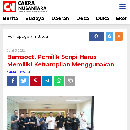
Lewati
ke
konten
Berita
Budaya
Daerah
Desa
Duka
Ekon
Bamsoet,
Homepage
Institusi
/
Pemilik
Senpi
Oleh
Juni 3, 2022
Harus
Cakra
Bamsoet, Pemilik Senpi Harus
Memiliki
Memiliki Ketrampilan Menggunakan
Ketrampilan
Menggunakan
Cakra
Institusi
-