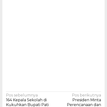
Navigasi
Pos sebelumnya
Pos berikutnya
164 Kepala Sekolah di
Presiden Minta
pos
Kukuhkan Bupati Pati
Perencanaan dan