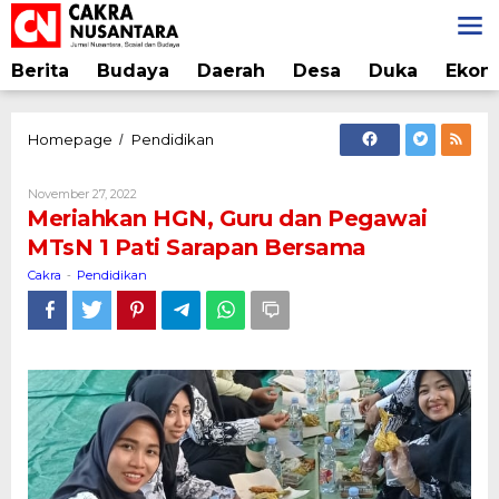
Lewati
ke
konten
Berita
Budaya
Daerah
Desa
Duka
Ekon
Meriahkan
Homepage
Pendidikan
/
HGN,
Guru
Oleh
November 27, 2022
dan
Cakra
Meriahkan HGN, Guru dan Pegawai
Pegawai
MTsN 1 Pati Sarapan Bersama
MTsN
1
Cakra
Pendidikan
-
Pati
Sarapan
Bersama