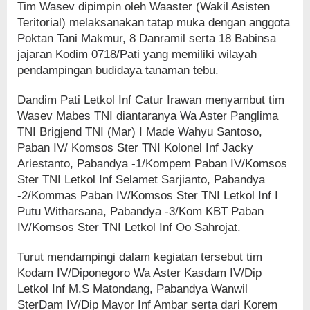
Tim Wasev dipimpin oleh Waaster (Wakil Asisten
Teritorial) melaksanakan tatap muka dengan anggota
Poktan Tani Makmur, 8 Danramil serta 18 Babinsa
jajaran Kodim 0718/Pati yang memiliki wilayah
pendampingan budidaya tanaman tebu.
Dandim Pati Letkol Inf Catur Irawan menyambut tim
Wasev Mabes TNI diantaranya Wa Aster Panglima
TNI Brigjend TNI (Mar) I Made Wahyu Santoso,
Paban IV/ Komsos Ster TNI Kolonel Inf Jacky
Ariestanto, Pabandya -1/Kompem Paban IV/Komsos
Ster TNI Letkol Inf Selamet Sarjianto, Pabandya
-2/Kommas Paban IV/Komsos Ster TNI Letkol Inf I
Putu Witharsana, Pabandya -3/Kom KBT Paban
IV/Komsos Ster TNI Letkol Inf Oo Sahrojat.
Turut mendampingi dalam kegiatan tersebut tim
Kodam IV/Diponegoro Wa Aster Kasdam IV/Dip
Letkol Inf M.S Matondang, Pabandya Wanwil
SterDam IV/Dip Mayor Inf Ambar serta dari Korem