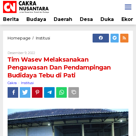
Lewati
ke
konten
Berita
Budaya
Daerah
Desa
Duka
Ekon
Tim
Homepage
Institusi
/
Wasev
Melaksanakan
Oleh
Desember 9, 2022
Pengawasan
Cakra
Tim Wasev Melaksanakan
Dan
Pengawasan Dan Pendampingan
Pendampingan
Budidaya Tebu di Pati
Budidaya
Tebu
Cakra
Institusi
-
di
Pati