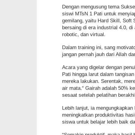
Dengan mengusung tema Sukses 
siswi MTsN 1 Pati untuk menyia
gemilang, yaitu Hard Skill, Soft
bersaing di era industrial 4.0, d
robotic, dan virtual.
Dalam training ini, sang motiva
jangan pernah jauh dari Allah d
Acara yang digelar dengan pen
Pati hingga larut dalam tangis
mereka lakukan. Serentak, mere
air mata.“ Gairah adalah 50% k
sesaat setelah pelatihan berakhi
Lebih lanjut, ia mengungkapkan
meningkatkan produktivitas hasi
siswa untuk belajar lebih baik dan
“Semakin produktif, maka hasil 