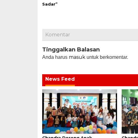
Sadar”
Komentar
Tinggalkan Balasan
masuk
Anda harus
untuk berkomentar.
News Feed
Chandra Dorong Anak
Chandr