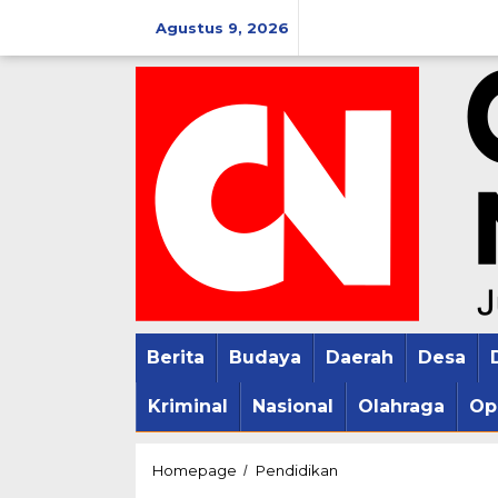
Lewati
Agustus 9, 2026
ke
konten
Berita
Budaya
Daerah
Desa
Kriminal
Nasional
Olahraga
Op
Pompa
Homepage
Pendidikan
/
Gairah