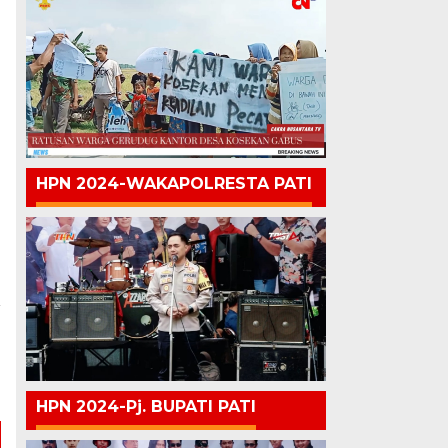
HPN 2024-WAKAPOLRESTA PATI
a
b
a
a
HPN 2024-Pj. BUPATI PATI