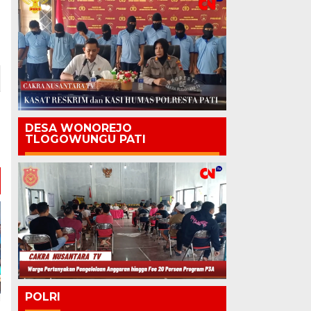
DESA WONOREJO
TLOGOWUNGU PATI
POLRI