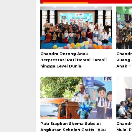
Chandra Dorong Anak
Chandr
Berprestasi Pati Berani Tampil
Ruang 
hingga Level Dunia
Anak T
Pati Siapkan Skema Subsidi
Chandr
Angkutan Sekolah Gratis “Aku
Mulai 