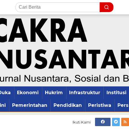
Duka
Ekonomi
Hukrim
Infrastruktur
Institusi
ini
Pemerintahan
Pendidikan
Peristiwa
Pers
Ikuti Kami