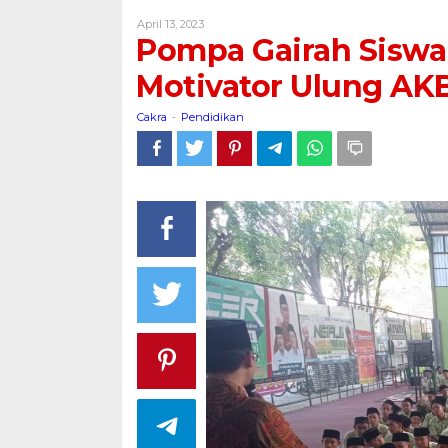
Siswa
Oleh
April 13, 2023
MTsN
Cakra
Pompa Gairah Siswa 
1
Pati
Motivator Ulung AK
Hadirkan
Motivator
Cakra
Pendidikan
-
Ulung
AKB