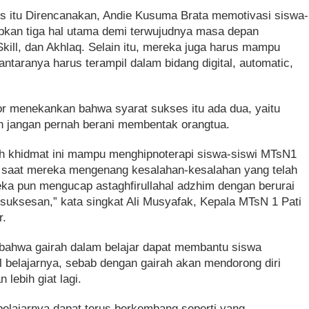
itu Direncanakan, Andie Kusuma Brata memotivasi siswa-
pkan tiga hal utama demi terwujudnya masa depan
 Skill, dan Akhlaq. Selain itu, mereka juga harus mampu
i antaranya harus terampil dalam bidang digital, automatic,
tor menekankan bahwa syarat sukses itu ada dua, yaitu
an jangan pernah berani membentak orangtua.
uh khidmat ini mampu menghipnoterapi siswa-siswi MTsN1
an saat mereka mengenang kesalahan-kesalahan yang telah
ka pun mengucap astaghfirullahal adzhim dengan berurai
esuksesan,” kata singkat Ali Musyafak, Kepala MTsN 1 Pati
r.
 bahwa gairah dalam belajar dapat membantu siswa
l belajarnya, sebab dengan gairah akan mendorong diri
 lebih giat lagi.
belajarnya dapat terus berkembang seperti yang