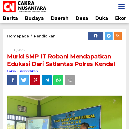
Lewati
ke
konten
Berita
Budaya
Daerah
Desa
Duka
Ekon
Murid
Homepage
Pendidikan
/
SMP
IT
Oleh
Juli 18, 2023
Robani
Cakra
Murid SMP IT Robani Mendapatkan
Mendapatkan
Edukasi Dari Satlantas Polres Kendal
Edukasi
Dari
Cakra
Pendidikan
-
Satlantas
Polres
Kendal