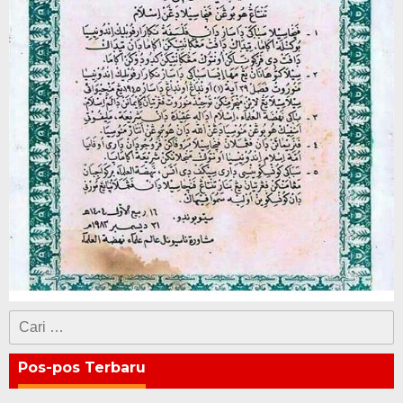
Cari
untuk:
Pos-pos Terbaru