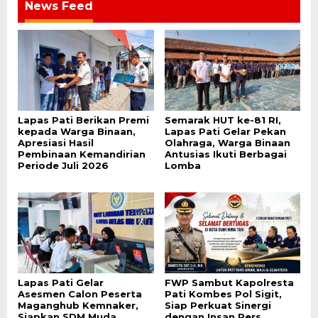
News Feed
Lapas Pati Berikan Premi
Semarak HUT ke-81 RI,
kepada Warga Binaan,
Lapas Pati Gelar Pekan
Apresiasi Hasil
Olahraga, Warga Binaan
Pembinaan Kemandirian
Antusias Ikuti Berbagai
Periode Juli 2026
Lomba
Lapas Pati Gelar
FWP Sambut Kapolresta
Asesmen Calon Peserta
Pati Kombes Pol Sigit,
Maganghub Kemnaker,
Siap Perkuat Sinergi
Siapkan SDM Muda
dengan Insan Pers