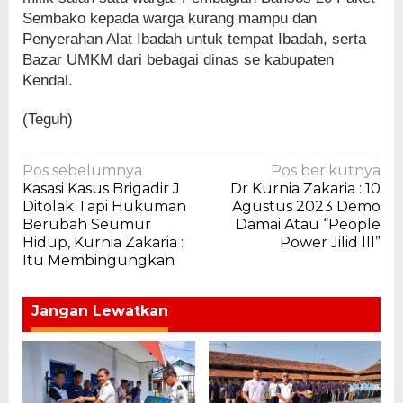
Sembako kepada warga kurang mampu dan
Penyerahan Alat Ibadah untuk tempat Ibadah, serta
Bazar UMKM dari bebagai dinas se kabupaten
Kendal.
(Teguh)
Navigasi
Pos sebelumnya
Pos berikutnya
Kasasi Kasus Brigadir J
Dr Kurnia Zakaria : 10
pos
Ditolak Tapi Hukuman
Agustus 2023 Demo
Berubah Seumur
Damai Atau “People
Hidup, Kurnia Zakaria :
Power Jilid lll”
Itu Membingungkan
Jangan Lewatkan