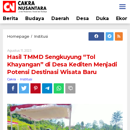
Lewati
ke
konten
Berita
Budaya
Daerah
Desa
Duka
Ekon
Hasil
Homepage
Institusi
/
TMMD
Sengkuyung
Oleh
Agustus 11, 2023
"Tol
Cakra
Hasil TMMD Sengkuyung “Tol
Khayangan"
Khayangan” di Desa Kediten Menjadi
di
Potensi Destinasi Wisata Baru
Desa
Kediten
Cakra
Institusi
-
Menjadi
Potensi
Destinasi
Wisata
Baru