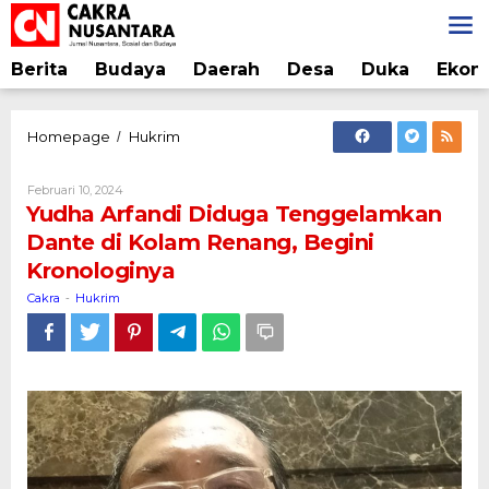
Lewati
ke
konten
Berita
Budaya
Daerah
Desa
Duka
Ekon
Yudha
Homepage
Hukrim
/
Arfandi
Diduga
Oleh
Februari 10, 2024
Tenggelamkan
Cakra
Yudha Arfandi Diduga Tenggelamkan
Dante
Dante di Kolam Renang, Begini
di
Kronologinya
Kolam
Renang,
Cakra
Hukrim
-
Begini
Kronologinya