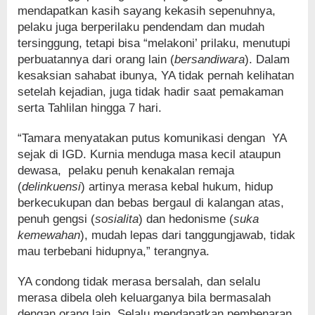
mendapatkan kasih sayang kekasih sepenuhnya,
pelaku juga berperilaku pendendam dan mudah
tersinggung, tetapi bisa “melakoni’ prilaku, menutupi
perbuatannya dari orang lain (
bersandiwara
). Dalam
kesaksian sahabat ibunya, YA tidak pernah kelihatan
setelah kejadian, juga tidak hadir saat pemakaman
serta Tahlilan hingga 7 hari.
“Tamara menyatakan putus komunikasi dengan YA
sejak di IGD. Kurnia menduga masa kecil ataupun
dewasa, pelaku penuh kenakalan remaja
(
delinkuensi
) artinya merasa kebal hukum, hidup
berkecukupan dan bebas bergaul di kalangan atas,
penuh gengsi (
sosialita
) dan hedonisme (
suka
kemewahan
), mudah lepas dari tanggungjawab, tidak
mau terbebani hidupnya,” terangnya.
YA condong tidak merasa bersalah, dan selalu
merasa dibela oleh keluarganya bila bermasalah
dengan orang lain. Selalu mendapatkan pembenaran