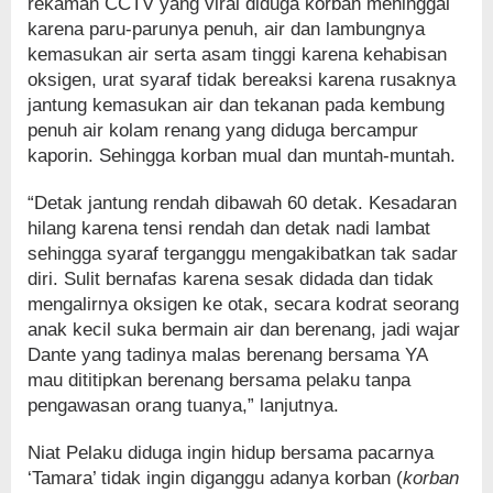
rekaman CCTV yang viral diduga korban meninggal
karena paru-parunya penuh, air dan lambungnya
kemasukan air serta asam tinggi karena kehabisan
oksigen, urat syaraf tidak bereaksi karena rusaknya
jantung kemasukan air dan tekanan pada kembung
penuh air kolam renang yang diduga bercampur
kaporin. Sehingga korban mual dan muntah-muntah.
“Detak jantung rendah dibawah 60 detak. Kesadaran
hilang karena tensi rendah dan detak nadi lambat
sehingga syaraf terganggu mengakibatkan tak sadar
diri. Sulit bernafas karena sesak didada dan tidak
mengalirnya oksigen ke otak, secara kodrat seorang
anak kecil suka bermain air dan berenang, jadi wajar
Dante yang tadinya malas berenang bersama YA
mau dititipkan berenang bersama pelaku tanpa
pengawasan orang tuanya,” lanjutnya.
Niat Pelaku diduga ingin hidup bersama pacarnya
‘Tamara’ tidak ingin diganggu adanya korban (
korban