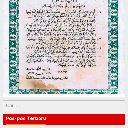
Cari
untuk:
Pos-pos Terbaru