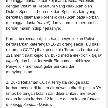
meninggal dunia akibat kejahatan. Beda Forensik
dengan Visum et Repertum yang dilakukan oleh
Dokter Spesialis Forensik dan Spesialis lain yang
berkaitan bilamana Forensik dilakukan pada korban
meninggal dunia (
mayat
) dan visum et repertum bila
korban masih hidup,” jelasnya.
Kurnia berpendapat, bila hasil penyelidikan Polisi
berdasarkan keterangan 16-20 orang saksi lalu hasil
rekaman CCTV pihak pengelola Tirtamas berdurasi
121 menit saat kejadian, bukti media elektronik (
jejak
digital
), dan hasil forensik Ekshumasi akhirnya
Penyelidik membuat gelar perkara dan
menyimpulkan :
1. Bukti Rekaman CCTV, ternyata diduga saat
korban menepi di kolam air dewasa ditarik pelaku YA
untuk ke tengah kolam dan dibenamkan/ menekan-
nekan kepala korban 12 kali ke dalam kolam (u
saha
menenggelamkan Dante
).