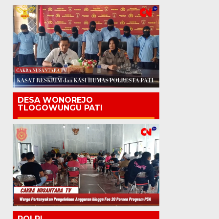
DESA WONOREJO
TLOGOWUNGU PATI
POLRI