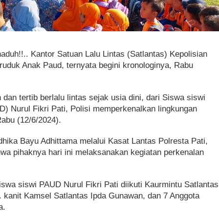
aduh!!.. Kantor Satuan Lalu Lintas (Satlantas) Kepolisian
eruduk Anak Paud, ternyata begini kronologinya, Rabu
an tertib berlalu lintas sejak usia dini, dari Siswa siswi
) Nurul Fikri Pati, Polisi memperkenalkan lingkungan
Rabu (12/6/2024).
hika Bayu Adhittama melalui Kasat Lantas Polresta Pati,
wa pihaknya hari ini melaksanakan kegiatan perkenalan
iswa siswi PAUD Nurul Fikri Pati diikuti Kaurmintu Satlantas
S. kanit Kamsel Satlantas Ipda Gunawan, dan 7 Anggota
a.