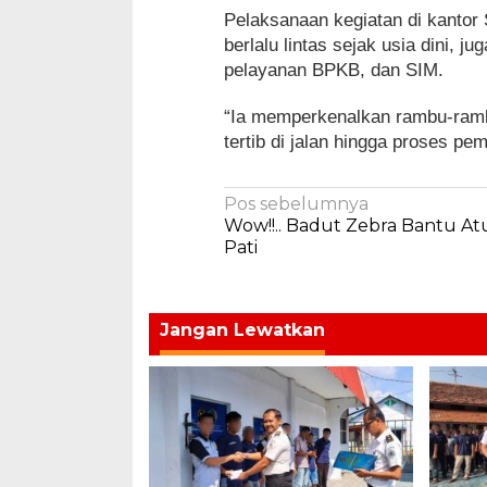
Pelaksanaan kegiatan di kantor 
berlalu lintas sejak usia dini,
pelayanan BPKB, dan SIM.
“Ia memperkenalkan rambu-ramb
tertib di jalan hingga proses p
Navigasi
Pos sebelumnya
Wow!!.. Badut Zebra Bantu Atur
pos
Pati
Jangan Lewatkan