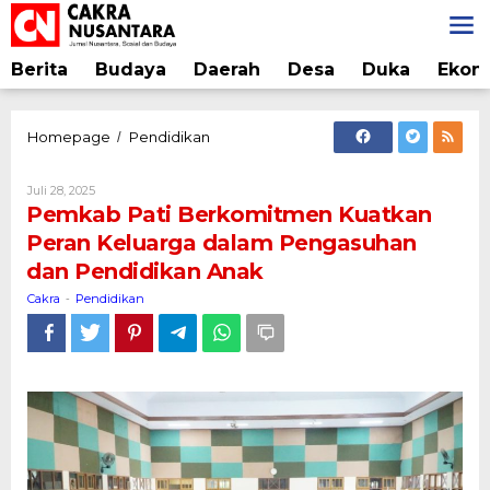
Lewati
ke
konten
Berita
Budaya
Daerah
Desa
Duka
Ekon
Pemkab
Homepage
Pendidikan
/
Pati
Berkomitmen
Oleh
Juli 28, 2025
Kuatkan
Cakra
Pemkab Pati Berkomitmen Kuatkan
Peran
Peran Keluarga dalam Pengasuhan
Keluarga
dan Pendidikan Anak
dalam
Pengasuhan
Cakra
Pendidikan
-
dan
Pendidikan
Anak