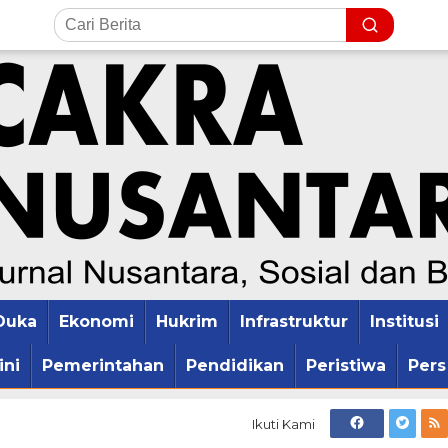
Duka
Ekonomi
Hukrim
Infrastruktur
Institusi
ini
Pemerintahan
Pendidikan
Peristiwa
Pers
Ikuti Kami