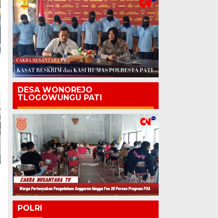
DESA WONOREJO
TLOGOWUNGU PATI
POLRI