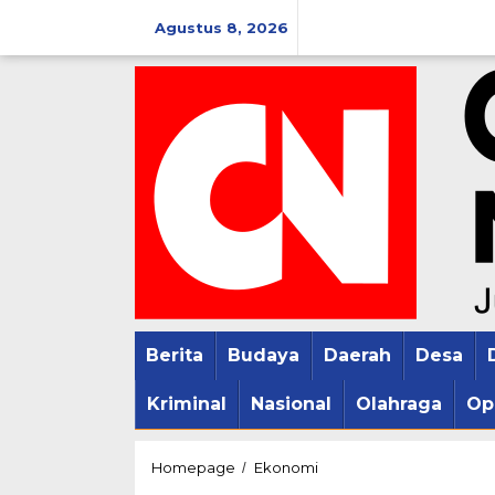
Lewati
Agustus 8, 2026
ke
konten
Berita
Budaya
Daerah
Desa
Kriminal
Nasional
Olahraga
Op
Bapanas
Homepage
Ekonomi
/
Bersama