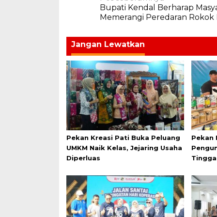
Bupati Kendal Berharap Masya
pos
Memerangi Peredaran Rokok I
Jangan Lewatkan
Pekan Kreasi Pati Buka Peluang
Pekan 
UMKM Naik Kelas, Jejaring Usaha
Pengun
Diperluas
Tingga