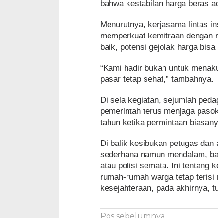
bahwa kestabilan harga beras a
Menurutnya, kerjasama lintas ins
memperkuat kemitraan dengan m
baik, potensi gejolak harga bisa
“Kami hadir bukan untuk menaku
pasar tetap sehat,” tambahnya.
Di sela kegiatan, sejumlah ped
pemerintah terus menjaga pasoka
tahun ketika permintaan biasan
Di balik kesibukan petugas dan
sederhana namun mendalam, ba
atau polisi semata. Ini tentang
rumah-rumah warga tetap terisi
kesejahteraan, pada akhirnya, t
Navigasi
Pos sebelumnya