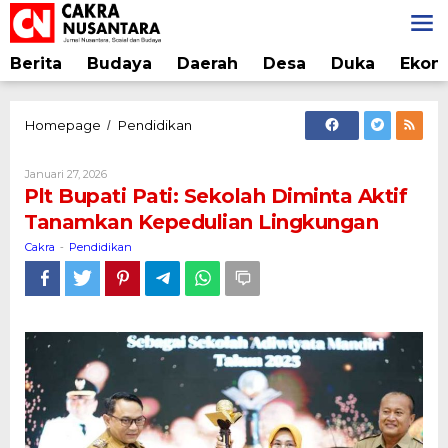
Lewati
ke
konten
Berita
Budaya
Daerah
Desa
Duka
Ekon
Plt
Homepage
Pendidikan
/
Bupati
Pati:
Oleh
Januari 27, 2026
Sekolah
Cakra
Plt Bupati Pati: Sekolah Diminta Aktif
Diminta
Tanamkan Kepedulian Lingkungan
Aktif
Tanamkan
Cakra
Pendidikan
-
Kepedulian
Lingkungan