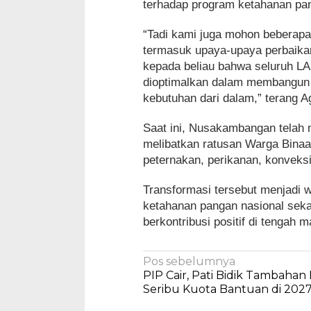
terhadap program ketahanan pan
“Tadi kami juga mohon beberapa 
termasuk upaya-upaya perbaikan
kepada beliau bahwa seluruh L
dioptimalkan dalam membangun
kebutuhan dari dalam,” terang A
Saat ini, Nusakambangan telah 
melibatkan ratusan Warga Binaan
peternakan, perikanan, konveks
Transformasi tersebut menjadi
ketahanan pangan nasional seka
berkontribusi positif di tengah 
Navigasi
Pos sebelumnya
PIP Cair, Pati Bidik Tambahan
pos
Seribu Kuota Bantuan di 202