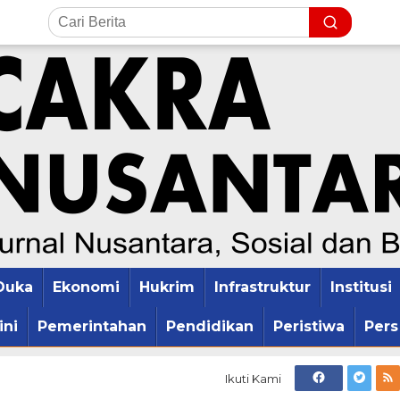
Duka
Ekonomi
Hukrim
Infrastruktur
Institusi
ini
Pemerintahan
Pendidikan
Peristiwa
Pers
Ikuti Kami