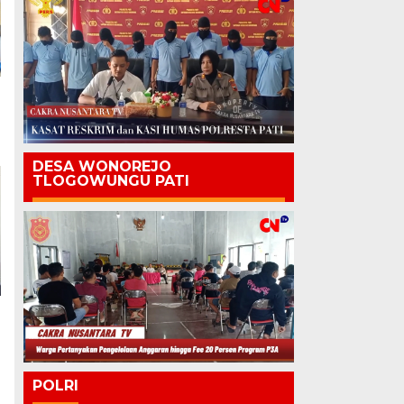
DESA WONOREJO
TLOGOWUNGU PATI
POLRI