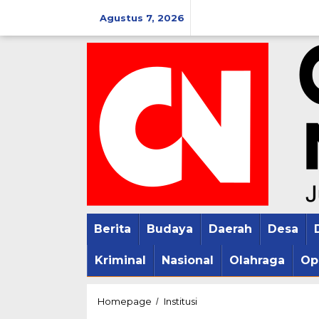
Lewati
Agustus 7, 2026
ke
konten
Berita
Budaya
Daerah
Desa
Kriminal
Nasional
Olahraga
Op
Titiek
Homepage
Institusi
/
Soeharto