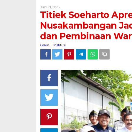
Apresiasi
Oleh
Juni 21, 2026
Transformasi
Cakra
Titiek Soeharto Apre
Nusakambangan
Jadi
Nusakambangan Jad
Sentra
dan Pembinaan War
Ketahanan
Pangan
Cakra
Institusi
dan
-
Pembinaan
Warga
Binaan