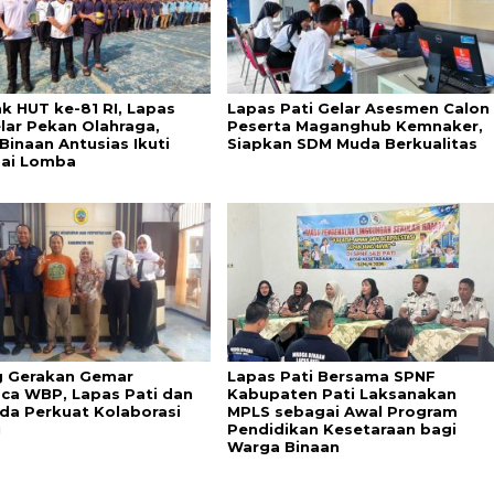
k HUT ke-81 RI, Lapas
Lapas Pati Gelar Asesmen Calon
elar Pekan Olahraga,
Peserta Maganghub Kemnaker,
Binaan Antusias Ikuti
Siapkan SDM Muda Berkualitas
ai Lomba
 Gerakan Gemar
Lapas Pati Bersama SPNF
a WBP, Lapas Pati dan
Kabupaten Pati Laksanakan
da Perkuat Kolaborasi
MPLS sebagai Awal Program
i
Pendidikan Kesetaraan bagi
Warga Binaan