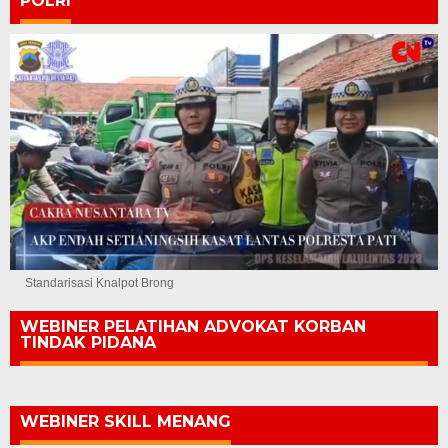
POLRI
Standarisasi Knalpot Brong
WEBINER PELATIHAN ADVOKAT KORBAN
TINDAK PIDANA
WEBINER SKILL MENANG