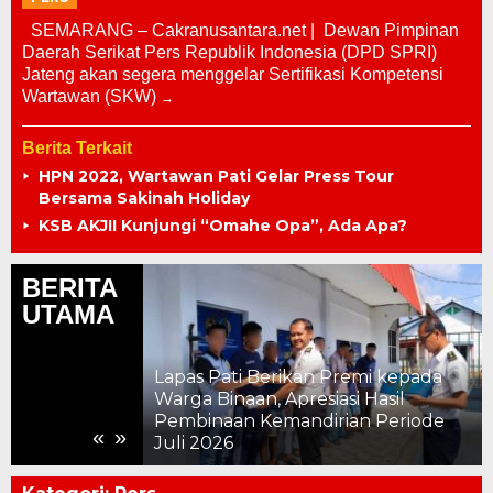
SEMARANG – Cakranusantara.net | Dewan Pimpinan
Daerah Serikat Pers Republik Indonesia (DPD SPRI)
Jateng akan segera menggelar Sertifikasi Kompetensi
Wartawan (SKW)
Berita Terkait
HPN 2022, Wartawan Pati Gelar Press Tour
Bersama Sakinah Holiday
KSB AKJII Kunjungi “Omahe Opa”, Ada Apa?
BERITA
UTAMA
Lapas Pati Berikan Premi kepada
Inovasi, Ajak
Warga Binaan, Apresiasi Hasil
Solusi bagi
Pembinaan Kemandirian Periode
«
»
Juli 2026