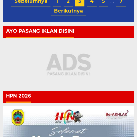
Sebelumnya
1
2
3
4
5
…
7
Berikutnya
AYO PASANG IKLAN DISINI
HPN 2026