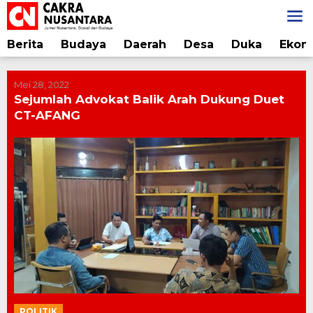
Lewati
ke
konten
Berita
Budaya
Daerah
Desa
Duka
Ekon
Mei 28, 2022
Sejumlah Advokat Balik Arah Dukung Duet
CT-AFANG
POLITIK