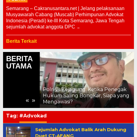
Semarang – Cakranusantara.net | Jelang pelaksanaan
Musyawarah Cabang (Muscab) Perhimpunan Advokat
Indonesia (Peradi) ke-III Kota Semarang, Jawa Tengah
sejumlah advokat anggota DPC
Berita Terkait
BERITA
UTAMA
Polri vs Kejagung: Ketika Penegak
ng Saling
Hukum Saling Bongkar, Siapa yang
«
»
Mengawasi?
Tag:
#Advokad
Sejumlah Advokat Balik Arah Dukung
Duet CT-AFANG