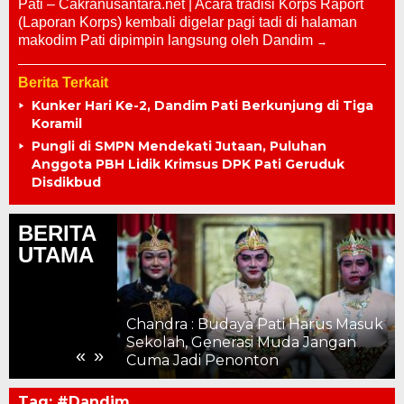
Pati – Cakranusantara.net | Acara tradisi Korps Raport
(Laporan Korps) kembali digelar pagi tadi di halaman
makodim Pati dipimpin langsung oleh Dandim
Berita Terkait
Kunker Hari Ke-2, Dandim Pati Berkunjung di Tiga
Koramil
Pungli di SMPN Mendekati Jutaan, Puluhan
Anggota PBH Lidik Krimsus DPK Pati Geruduk
Disdikbud
BERITA
UTAMA
Chandra : Budaya Pati Harus Masuk
a Pati dengan
Sekolah, Generasi Muda Jangan
«
»
asional
Cuma Jadi Penonton
Tag:
#Dandim