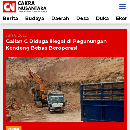
Lewati
ke
konten
Berita
Budaya
Daerah
Desa
Duka
Ekon
Juni 6, 2022
Galian C Diduga Illegal di Pegunungan
Kendeng Bebas Beroperasi
OPINI