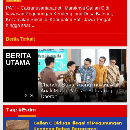
PATI – Cakranusantara.net | Maraknya Galian C di
kawasan Pegunungan Kendeng turut Desa Baleadi,
Kecamatan Sukolilo, Kabupaten Pati, Jawa Tengah
hingga saat
Berita Terkait
BERITA
UTAMA
Chandra Buka Ruang Inovasi, Ajak
ahun, Kemajuan
Anak Muda Pati Jadi Solusi bagi
«
»
 ke Pelosok
Daerah
Tag:
#Esdm
Galian C Diduga Illegal di Pegunungan
Kendeng Bebas Beroperasi